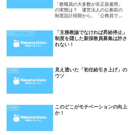
「教職員の大多数が非正規雇用」
の実態は？ 運営法人の公募前の
制度設計段階から、「公務員では
できない柔軟な雇用（組合注・非
正規教職員）の活用」を柱に掲
「主務教諭でなければ昇給停止」
げ、ネイティブスピーカーの教員
組合ニュース・ビラ
制度を隠した新採教員募集は許さ
も複数が雇用されている。•大阪市
れない！
の維新市政は、地下鉄や水道だ
け...
見え透いた「初任給引き上げ」の
2018年
ウソ
このどこがモチベーションの向上
2018年
か！