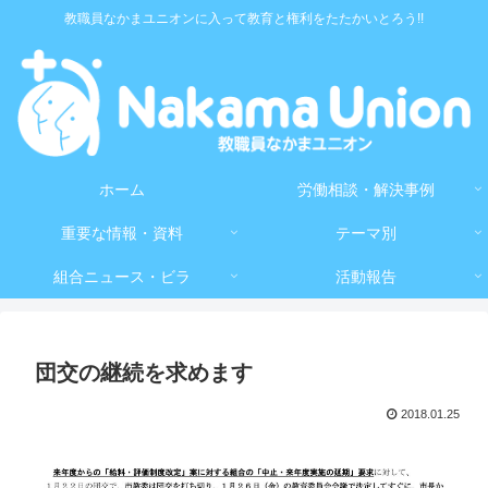
教職員なかまユニオンに入って教育と権利をたたかいとろう!!
ホーム
労働相談・解決事例
重要な情報・資料
テーマ別
組合ニュース・ビラ
活動報告
団交の継続を求めます
2018.01.25