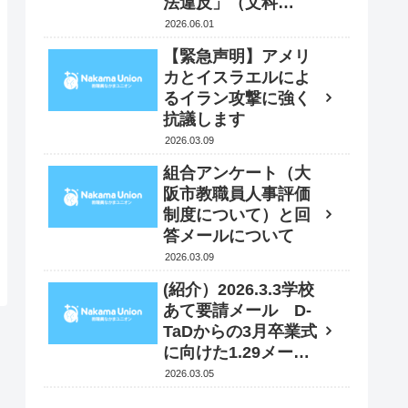
法違反」（文科
省）⁇ 6月１日 文
2026.06.01
科大臣に抗議・要請
【緊急声明】アメリ
書を送付
カとイスラエルによ
るイラン攻撃に強く
抗議します
2026.03.09
組合アンケート（大
阪市教職員人事評価
制度について）と回
答メールについて
2026.03.09
(紹介）2026.3.3学校
あて要請メール D-
TaDからの3月卒業式
に向けた1.29メール
への追加情報
2026.03.05