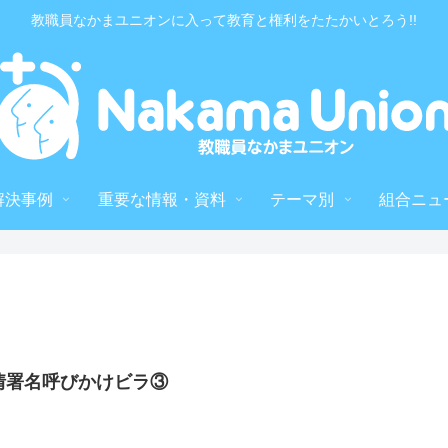
教職員なかまユニオンに入って教育と権利をたたかいとろう!!
解決事例
重要な情報・資料
テーマ別
組合ニュ
情署名呼びかけビラ③