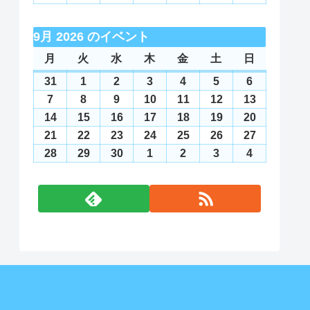
日
日
日
日
日
日
日
10
11
12
13
14
15
16
月
月
月
月
月
月
月
8
8
8
8
8
8
8
年
年
年
年
年
年
年
日
日
日
日
日
日
日
17
18
19
20
21
22
23
月
月
月
月
月
月
月
8
9
9
9
9
9
9
9月 2026 のイベント
日
日
日
日
日
日
日
24
25
26
27
28
29
30
月
月
月
月
月
月
月
月
月
火
火
水
水
木
木
金
金
土
土
日
日
日
日
日
日
日
日
日
31
1
2
3
4
5
6
曜
曜
曜
曜
曜
曜
曜
31
2026
1
2026
2
2026
3
2026
4
2026
5
2026
6
2026
日
日
日
日
日
日
日
日
日
日
日
日
日
日
年
年
年
年
年
年
年
7
2026
8
2026
9
2026
10
2026
11
2026
12
2026
13
2026
8
9
9
9
9
9
9
年
年
年
年
年
年
年
14
2026
15
2026
16
2026
17
2026
18
2026
19
2026
20
2026
月
月
月
月
月
月
月
9
9
9
9
9
9
9
年
年
年
年
年
年
年
21
2026
22
2026
23
2026
24
2026
25
2026
26
2026
27
2026
31
1
2
3
4
5
6
月
月
月
月
月
月
月
9
9
9
9
9
9
9
年
年
年
年
年
年
年
28
2026
29
2026
30
2026
1
2026
2
2026
3
2026
4
2026
日
日
日
日
日
日
日
7
8
9
10
11
12
13
月
月
月
月
月
月
月
9
9
9
9
9
9
9
年
年
年
年
年
年
年
日
日
日
日
日
日
日
14
15
16
17
18
19
20
月
月
月
月
月
月
月
9
9
9
10
10
10
10
日
日
日
日
日
日
日
21
22
23
24
25
26
27
月
月
月
月
月
月
月
日
日
日
日
日
日
日
28
29
30
1
2
3
4
日
日
日
日
日
日
日