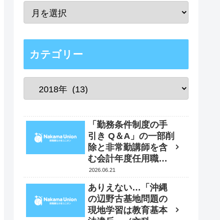
カテゴリー
「勤務条件制度の手
引き Q＆A」の一部削
除と非常勤講師を含
む会計年度任用職員
の賃金改定時の「４
2026.06.21
月遡及実施」要求
ありえない…「沖縄
書 2026年5月29日
の辺野古基地問題の
現地学習は教育基本