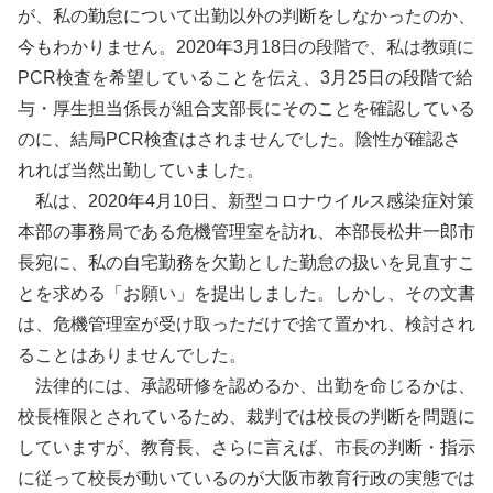
が、私の勤怠について出勤以外の判断をしなかったのか、
今もわかりません。2020年3月18日の段階で、私は教頭に
PCR検査を希望していることを伝え、3月25日の段階で給
与・厚生担当係長が組合支部長にそのことを確認している
のに、結局PCR検査はされませんでした。陰性が確認さ
れれば当然出勤していました。
私は、2020年4月10日、新型コロナウイルス感染症対策
本部の事務局である危機管理室を訪れ、本部長松井一郎市
長宛に、私の自宅勤務を欠勤とした勤怠の扱いを見直すこ
とを求める「お願い」を提出しました。しかし、その文書
は、危機管理室が受け取っただけで捨て置かれ、検討され
ることはありませんでした。
法律的には、承認研修を認めるか、出勤を命じるかは、
校長権限とされているため、裁判では校長の判断を問題に
していますが、教育長、さらに言えば、市長の判断・指示
に従って校長が動いているのが大阪市教育行政の実態では