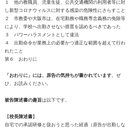
１ 他の教職員、児童生徒、公共交通機関の利用者等に対
し新型コロナウィルスに対する感染の危険性にさらすこと
２ 市教委や大阪市は、在宅勤務や職務専念義務の免除等
により、学校へ出勤させない措置を認めるべきであった
３ パワーハラスメントとして違法
４ 出勤命令が業務上の必要かつ適正な範囲を超えて行わ
れたこと
第６ おわりに
「おわりに」には、原告の気持ちが書かれています
。ぜ
ひ、お読みください。
被告陳述書の趣旨
は以下です。
【
校長陳述書
】
自宅での承認研修と扱おうと思った経過（原告が出勤しな