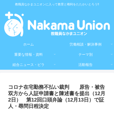
教職員なかまユニオンに入って教育と権利をたたかいとろう!!
ホーム
労働相談・解決事例
重要な情報・資料
テーマ別
組合ニュース・ビラ
活動報告
コロナ在宅勤務不払い裁判 原告・被告
双方から人証申請書と陳述書を提出（12月
2日） 第12回口頭弁論（12月13日）で証
人・尋問日程決定