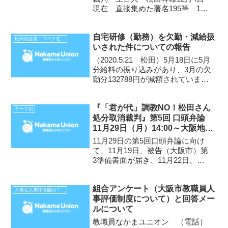
現在 直接集めた署名195筆 11
月20日から署名をはじめ、2週間
になりました。「君が代」不起立
自宅研修（勤務）を欠勤・減給扱
処分、人事委員会審査請求から8年
松田組合員・コロナ在宅勤務不払い裁判
いされた件についての報告
以上になりますが、署名の形で広
く処分取消へ協力を...
（2020.5.21 松田）5月18日に5月
分給料の振り込みがあり、3月の欠
勤分132788円が減額されていまし
た。問い合わせると欠勤日数が間
違って9日分と計算されていて、実
『「君が代」調教NO！松田さん
際は8日分なので減額は、118036
テーマ別
処分取消裁判』第5回 口頭弁論
円。差額は、６月分給料で補正
11月29日（月）14:00～大阪地裁
さ...
809号法廷 続いて、弁護士会館
11月29日の第5回口頭弁論に向け
1205号室で報告集会
て、11月19日、被告（大阪市）第
3準備書面が届き、11月22日、原
告（松田）第4準備書面を提出しま
した。（被告第3準備書面と原告第
組合アンケート（大阪市教職員人
4準備書面は記事末尾のアドレスを
不当な人事評価撤回！（大阪府市）
事評価制度について）と回答メー
クリックすれば見ることができま
ルについて
す） 前回第...
教職員なかまユニオン （電話）