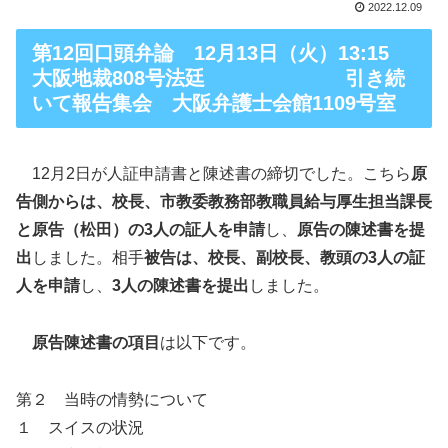
2022.12.09
第12回口頭弁論 12月13日（火）13:15
大阪地裁808号法廷 引き続
いて報告集会 大阪弁護士会館1109号室
12月2日が人証申請書と陳述書の締切でした。こちら
原
告側からは、校長、市教委教務部教職員給与厚生担当課長
と原告（松田）の3人の証人を申請
し、
原告の陳述書を提
出
しました。相手
被告は、校長、副校長、教頭の3人の証
人を申請
し、
3人の陳述書を提出
しました。
原告陳述書の項目
は以下です。
第２ 当時の情勢について
１ スイスの状況