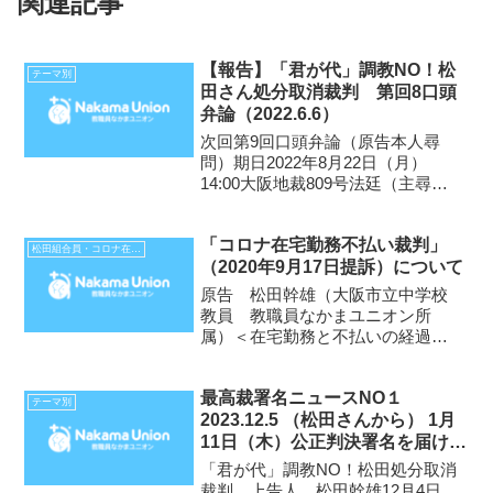
関連記事
【報告】「君が代」調教NO！松
テーマ別
田さん処分取消裁判 第回8口頭
弁論（2022.6.6）￼
次回第9回口頭弁論（原告本人尋
問）期日2022年8月22日（月）
14:00大阪地裁809号法廷（主尋問
25分、反対尋問あれば25分ま
で） 6月6日（月）11:30から大阪
「コロナ在宅勤務不払い裁判」
地裁809号法廷で『「君が代」調
松田組合員・コロナ在宅勤務不払い裁判
（2020年9月17日提訴）について
教NO！松田さん処分取消裁判』の
第8回...
原告 松田幹雄（大阪市立中学校
教員 教職員なかまユニオン所
属）＜在宅勤務と不払いの経過＞3
月12日（木）出国（関西空港発。
組合のCEART要請団の一員として
最高裁署名ニュースNO１
ジュネーブへ）3月17日（火）帰
テーマ別
2023.12.5 （松田さんから） 1月
国（関西空港着）。コロナウイル
11日（木）公正判決署名を届けま
ス感染症対策政府専門家...
す
「君が代」調教NO！松田処分取消
裁判 上告人 松田幹雄12月4日