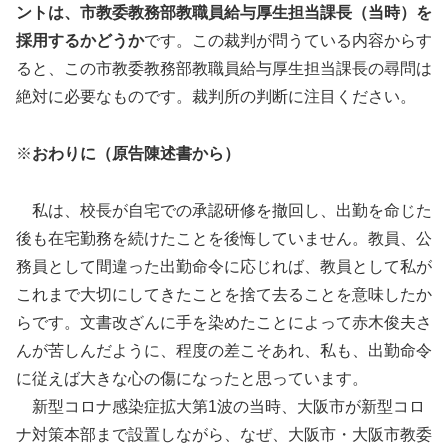
ントは、市教委教務部教職員給与厚生担当課長（当時）を
採用するかどうか
です。この裁判が問うている内容からす
ると、この市教委教務部教職員給与厚生担当課長の尋問は
絶対に必要なものです。裁判所の判断に注目ください。
※
おわりに（原告陳述書から）
私は、校長が自宅での承認研修を撤回し、出勤を命じた
後も在宅勤務を続けたことを後悔していません。教員、公
務員として間違った出勤命令に応じれば、教員として私が
これまで大切にしてきたことを捨て去ることを意味したか
らです。文書改ざんに手を染めたことによって赤木俊夫さ
んが苦しんだように、程度の差こそあれ、私も、出勤命令
に従えば大きな心の傷になったと思っています。
新型コロナ感染症拡大第1波の当時、大阪市が新型コロ
ナ対策本部まで設置しながら、なぜ、大阪市・大阪市教委