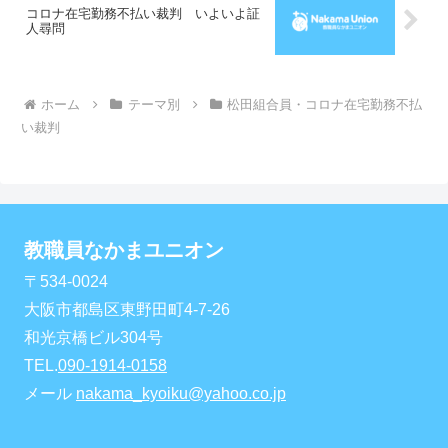
コロナ在宅勤務不払い裁判 いよいよ証
人尋問
ホーム
テーマ別
松田組合員・コロナ在宅勤務不払
い裁判
教職員なかまユニオン
〒534-0024
大阪市都島区東野田町4-7-26
和光京橋ビル304号
TEL.
090-1914-0158
メール
nakama_kyoiku@yahoo.co.jp