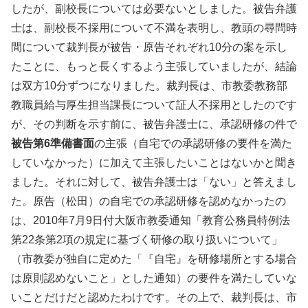
したが、副校長については必要ないとしました。被告弁護
士は、副校長不採用について不満を表明し、教頭の尋問時
間について裁判長が被告・原告それぞれ10分の案を示し
たことに、もっと長くするよう主張していましたが、結論
は双方10分ずつになりました。裁判長は、市教委教務部
教職員給与厚生担当課長について証人不採用としたのです
が、その判断を示す前に、被告弁護士に、承認研修の件で
被告第6準備書面
の主張（自宅での承認研修の要件を満た
していなかった）に加えて主張したいことはないかと聞き
ました。それに対して、被告弁護士は「ない」と答えまし
た。原告（松田）の自宅での承認研修を認めなかったの
は、2010年7月9日付大阪市教委通知「教育公務員特例法
第22条第2項の規定に基づく研修の取り扱いについて」
（市教委が独自に定めた「『自宅』を研修場所とする場合
は原則認めないこと」とした通知）の要件を満たしていな
いことだけだと認めたわけです。その上で、裁判長は、市