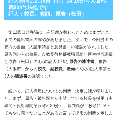
証人尋問は2月6日（月）14:15から大阪地
裁808号法廷です
証人：校長、教頭、原告（松田）
第12回口頭弁論は、左陪席が替わったためにまずこれ
までの提出書面の確認がありました。次いで、今回提出の
双方の書面（人証申請書と意見書）の確認がされました。
原告側からの校長、市教委教務部教職員給与厚生担当課長
と原告（松田）の3人の証人申請と
原告の陳述書
、被告
（大阪市）からの
校長
、
副校長
、
教頭
の3人の証人申請と
3人の
陳述書
の確認でした。
続いて、証人採用についての判断・決定に話が移りまし
た。まず、原告・被告双方が申請している校長を採用（主
尋問・反対尋問それぞれ30分）。裁判長が、教頭につい
ても少し聞きたいことがあると言って採用の判断を示しま