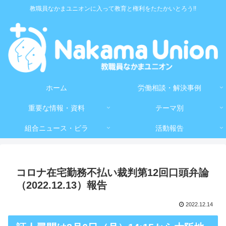
教職員なかまユニオンに入って教育と権利をたたかいとろう!!
ホーム
労働相談・解決事例
重要な情報・資料
テーマ別
組合ニュース・ビラ
活動報告
コロナ在宅勤務不払い裁判第12回口頭弁論
（2022.12.13）報告
2022.12.14