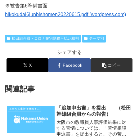
※被告第6準備書面
hikokudai6junbishomen20220615.pdf (wordpress.com)
松田組合員・コロナ在宅勤務不払い裁判
テーマ別
シェアする
X
Facebook
コピー
関連記事
「追加申出書」を提出 （松田
不当な人事評価撤回！（大阪府市）
幹雄組合員からの報告）
大阪市の教職員人事評価結果に対
する苦情については、「苦情相談
申込書」を提出すると、その苦情