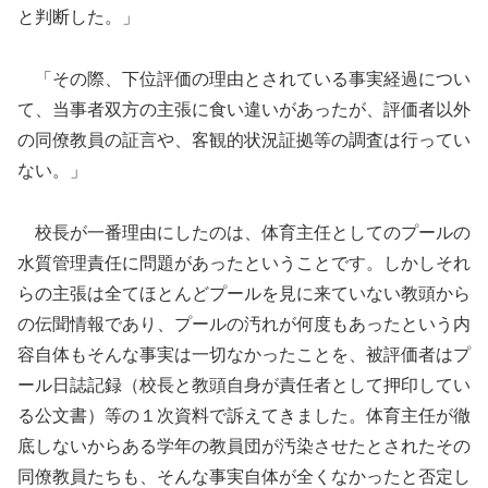
と判断した。」
「その際、下位評価の理由とされている事実経過につい
て、当事者双方の主張に食い違いがあったが、評価者以外
の同僚教員の証言や、客観的状況証拠等の調査は行ってい
ない。」
校長が一番理由にしたのは、体育主任としてのプールの
水質管理責任に問題があったということです。しかしそれ
らの主張は全てほとんどプールを見に来ていない教頭から
の伝聞情報であり、プールの汚れが何度もあったという内
容自体もそんな事実は一切なかったことを、被評価者はプ
ール日誌記録（校長と教頭自身が責任者として押印してい
る公文書）等の１次資料で訴えてきました。体育主任が徹
底しないからある学年の教員団が汚染させたとされたその
同僚教員たちも、そんな事実自体が全くなかったと否定し