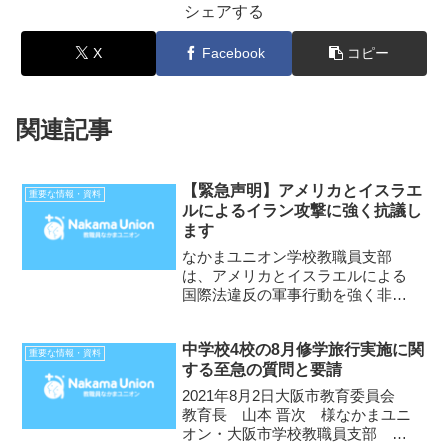
シェアする
X
Facebook
コピー
関連記事
【緊急声明】アメリカとイスラエ
重要な情報・資料
ルによるイラン攻撃に強く抗議し
ます
なかまユニオン学校教職員支部
は、アメリカとイスラエルによる
国際法違反の軍事行動を強く非難
し、報復の連鎖に強い懸念を表明
します。◆ 2月28日、アメリカ
中学校4校の8月修学旅行実施に関
とイスラエルは、イランの首都テ
重要な情報・資料
する至急の質問と要請
ヘランの情報省、国防省、原子力
庁、軍事施設など複数の都市を
2021年8月2日大阪市教育委員会
標...
教育長 山本 晋次 様なかまユニ
オン・大阪市学校教職員支部 支