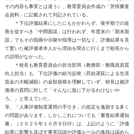
その内容も事実とは違う）、教育委員会作成の「苦情審査
会資料」に記載されて列記されている。
＊下位評価結果にしたにもかかわらず、後半期での改
善を促すべき「中間面談」は行われず、年度末の「期末面
談」でもその指摘や示唆や指導は一切なく、評価結果を見
て驚いた被評価者本人から理由を聞きに行くまで校長から
の説明がなかった。
＊校長も教育委員会の担当部局（教務部・教職員資質
向上担当）も、下位評価の給与反映（昇給遅延による生涯
賃金の大幅減額）の金額規模を理解していず、校長は被評
価者の質問に対して「そんなに急に下がるわけないや
ろ。」と答えていた。
等、「人事評価制度運用の手引き」の規定を逸脱する多く
の問題があります。しかしこれについても「審査結果通知
書」（２０２５年１０月９日付）は、上記のように「評価
結果に影響を及ぼす事実誤認や評価ルールの逸脱は認めら