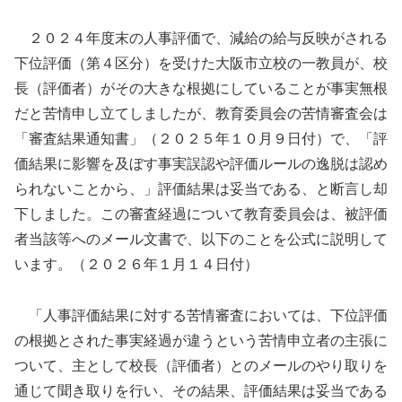
２０２４年度末の人事評価で、減給の給与反映がされる
下位評価（第４区分）を受けた大阪市立校の一教員が、校
長（評価者）がその大きな根拠にしていることが事実無根
だと苦情申し立てしましたが、教育委員会の苦情審査会は
「審査結果通知書」（２０２５年１０月９日付）で、「評
価結果に影響を及ぼす事実誤認や評価ルールの逸脱は認め
られないことから、」評価結果は妥当である、と断言し却
下しました。この審査経過について教育委員会は、被評価
者当該等へのメール文書で、以下のことを公式に説明して
います。（２０２６年１月１４日付）
「人事評価結果に対する苦情審査においては、下位評価
の根拠とされた事実経過が違うという苦情申立者の主張に
ついて、主として校長（評価者）とのメールのやり取りを
通じて聞き取りを行い、その結果、評価結果は妥当である