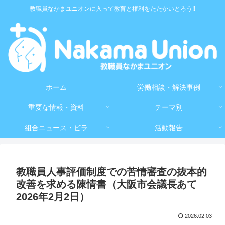
教職員なかまユニオンに入って教育と権利をたたかいとろう!!
ホーム
労働相談・解決事例
重要な情報・資料
テーマ別
組合ニュース・ビラ
活動報告
教職員人事評価制度での苦情審査の抜本的
改善を求める陳情書（大阪市会議長あて
2026年2月2日）
2026.02.03