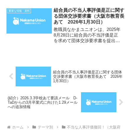
出しています。 ）要 求 書２
０２０年１月２７日大阪市教育委
組合員の不当人事評価是正に関す
重要な情報・資料
員会教育長 山本 晋次 様な
る団体交渉要求書（大阪市教育長
かまユニオン大阪市学校教職員
あて 2026年1月30日）
支...
教職員なかまユニオンは、2025年
8月28日に組合員の不当評価是正
を求めて団体交渉要求書を提出し
要求実現に向けて活動してきまし
たが、未だ是正されていません。
一方、問題はより明確になってき
ています。組合は、1月30日、不
当評価是正に向けて、問...
組合員の不当人事評価是正に関する団体
交渉要求書（大阪市教育長あて 2026年
1月30日）
(紹介）2026.3.3学校あて要請メール D-
TaDからの3月卒業式に向けた1.29メール
への追加情報
ホーム
テーマ別
不当な人事評価撤回！（大阪府