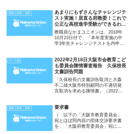
部長 笠松 正俊前略。松井大阪市
長は7月30日の記者会見で、教育
あまりにもずさんなチャレンジテ
委員会とも相談しているとして、
重要な情報・資料
スト実施！居直る府教委！これで
「8月に修学旅行を予定している中
公正な高校進学受験ができるわけ
学校4校は、出発...
ない!!
教職員なかまユニオンは、2018年
10月23日付で、「本年度実施の中
学3年生チャレンジテストを内申資
料に使用しないことを求める要望
書」を提出し、11月14日の交渉
2022年2月18日大阪市会教育こど
（応接）において、本年度中学3年
テーマ別
も委員会陳情審査報告 久保校長
チャレンジテスト結果の扱いにつ
文書訓告問題
いて、府教育庁に...
「久保校長の文書訓告取消と大森
不二雄大阪市特別顧問の不適切発
言取消を求める陳情書」（2022年
2月7日）をめぐって 陳情審査か
ら半年以上が過ぎましたが、大阪
要求書
市の学校教育を考えるうえで、久
重要な情報・資料
保敬校長の提言・文書訓告と大森
（ 以下の「大阪市教育委員会」
不二雄大阪市特別顧問の不...
宛とほぼ同内容の団体交渉要求書
を、「大阪府教育委員会」宛にも
「大阪府学校教職員支部」から提