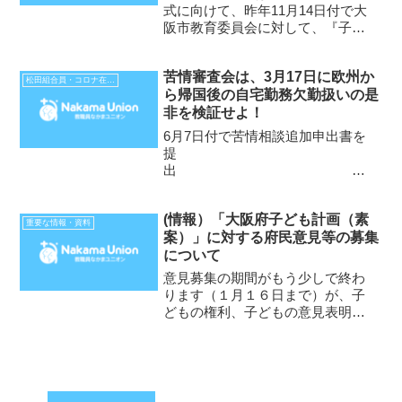
式に向けて、昨年11月14日付で大
阪市教育委員会に対して、『子ど
もの権利条約に沿った「君が代」
指導と卒業式の改善を求める要請
苦情審査会は、3月17日に欧州か
書』を提出し、12月8日付で『回
松田組合員・コロナ在宅勤務不払い裁判
ら帰国後の自宅勤務欠勤扱いの是
答』を受け、2月19日に、その回
非を検証せよ！
答にかかわる...
6月7日付で苦情相談追加申出書を
提
出
(情報）「大阪府子ども計画（素
松田幹雄2019年度人
重要な情報・資料
案）」に対する府民意見等の募集
事評価に対する苦情対応調書が6月
について
5日付で送られてきました。私は、
6月1日に、3月の...
意見募集の期間がもう少しで終わ
ります（１月１６日まで）が、子
どもの権利、子どもの意見表明権
を軽視、あるいは否定する現行施
策をそのまま計画に盛り込んでい
ます。批判が必要です。出せる人
は、ぜひ、意見提出を！★「大阪
府子ども計画（素案）」に対す