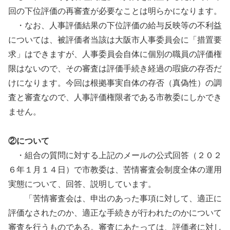
回の下位評価の再審査が必要なことは明らかになります。
・なお、人事評価結果の下位評価の給与反映等の不利益
については、被評価者当該は大阪市人事委員会に「措置要
求」はできますが、人事委員会自体に個別の職員の評価権
限はないので、その審査は評価手続き経過の瑕疵の存否だ
けになります。今回は根拠事実自体の存否（真偽性）の調
査と審査なので、人事評価権限者である市教委にしかでき
ません。
②について
・組合の質問に対する上記のメールの公式回答（２０２
６年１月１４日）で市教委は、苦情審査会制度全体の運用
実態について、回答、説明しています。
「苦情審査会は、申出のあった事項に対して、適正に
評価なされたのか、適正な手続きが行われたのかについて
審査を行うものである。審査にあたっては、評価者に対し