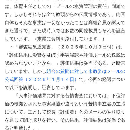
は、体育主任としての「プールの水質管理の責任」問題で
す。しかしそれらは全て教頭からの伝聞情報であり、内容
自体もそんな事実は一切なかったことは高組合員が訴えて
きた通りで、また現時点では多数の同僚教員もそれを証言
しています。（末尾に資料を添付しています。）
・「審査結果通知書」（２０２５年１０月９日付）は、
「評価結果に影響を及ぼす事実誤認や評価ルールの逸脱は
認められないことから、」評価結果は妥当である、と断言
しています。しかし
組合の質問に対して市教委はメールの
公式回答（２０２６年１月１４日）
で、今回の経過につい
て以下を説明し、証言しています。
「人事評価結果に対する苦情審査においては、下位評
価の根拠とされた事実経過が違うという苦情申立者の主張
について、主として校長（評価者）とのメールのやり取り
を通じて聞き取りを行い、その結果、評価結果は妥当であ
ると判断した。」