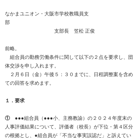
なかまユニオン・大阪市学校教職員支
部
支部長 笠松 正俊
前略。
組合員の勤務労働条件に関して以下の２点を要求し、団
体交渉を申し入れます。
２月６日（金）午後５：３０までに、日程調整案を含め
ての回答を求めます。
１．要求
①
●●●組合員（●●●小、主務教諭）の２０２４年度末の
人事評価結果について、評価者（校長）が下位・第４区分
の根拠とし、●組合員が「不当な事実誤認だ」と訴えてい