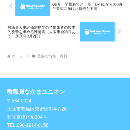
る...
(紹介）学校あてメール D-TaDからの3月
卒業式に向けた報告と要請
教職員人事評価制度での苦情審査の抜本
的改善を求める陳情書（大阪市会議長あ
て 2026年2月2日）
ホーム
重要な情報・資料
教職員なかまユニオン
〒534-0024
大阪市都島区東野田町4-7-26
和光京橋ビル304号
TEL.
090-1914-0158