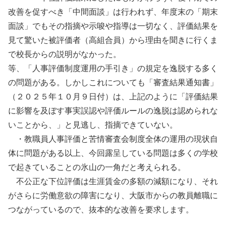
改善を促すべき「中間面談」は行われず、年度末の「期末
面談」でもその指摘や示唆や指導は一切なく、評価結果を
見て驚いた被評価者（高組合員）から理由を聞きに行くま
で校長からの説明がなかった。
等、「人事評価制度運用の手引き」の規定を逸脱する多く
の問題がある。しかしこれについても「審査結果通知書」
（２０２５年１０月９日付）は、上記のように「評価結果
に影響を及ぼす事実誤認や評価ルールの逸脱は認められな
いことから、」と見逃し、指摘できていない。
・教職員人事評価と苦情審査会制度全体の運用の現状自
体に問題がある以上、今回露呈している問題は多くの学校
で起きていることの氷山の一角だと考えられる。
不公正な下位評価は生涯賃金の多額の減額になり、それ
がさらに労働意欲の障害になり、大阪市からの教員離職に
つながっているので、抜本的な改善を要求します。