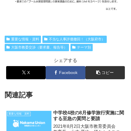
重要な情報・資料
不当な人事評価撤回！（大阪府市）
大阪市教委交渉（要求書、報告等）
テーマ別
シェアする
X
Facebook
コピー
関連記事
中学校4校の8月修学旅行実施に関
重要な情報・資料
する至急の質問と要請
2021年8月2日大阪市教育委員会