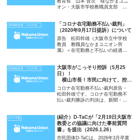
教育長 山本 晋次 様なかまユニ
オン・大阪市学校教職員支部 支
部長 笠松 正俊前略。松井大阪市
長は7月30日の記者会見で、教育
「コロナ在宅勤務不払い裁判」
委員会とも相談しているとして、
松田組合員・コロナ在宅勤務不払い裁判
（2020年9月17日提訴）について
「8月に修学旅行を予定している中
学校4校は、出発...
原告 松田幹雄（大阪市立中学校
教員 教職員なかまユニオン所
属）＜在宅勤務と不払いの経過＞3
月12日（木）出国（関西空港発。
組合のCEART要請団の一員として
大阪市がこっそり控訴（5月25
ジュネーブへ）3月17日（火）帰
松田組合員・コロナ在宅勤務不払い裁判
日）！
国（関西空港着）。コロナウイル
横山市長！市民に向けて、控訴
ス感染症対策政府専門家...
理由をしっかり説明しなさい
コロナ在宅勤務不払い裁判原告・
松田幹雄です。コロナ在宅勤務不
払い裁判勝訴の判決は、新聞・テ
レビなど関西のほぼすべてのメデ
ィアで報道されました。「コロナ
(紹介）D-TaCが「2月19日大阪市
禍で自主的在宅勤務“欠勤扱い不
テーマ別
教委との協議に向けた事前質問
当”大阪市に賠償命令」（NHK）、
書」を提出（2026.1.26）
「在宅勤務『欠勤』違法 地...
市民団体D-TaCは、2026年3月卒業