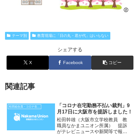
テーマ別
教育現場に「日の丸・君が代」はいらない
シェアする
X
Facebook
コピー
関連記事
「コロナ在宅勤務不払い裁判」9
松田組合員・コロナ在宅勤務不払い裁判
月17日に大阪市を提訴しました！
松田幹雄（大阪市立学校教員 教
職員なかまユニオン所属） 提訴
がテレビニュースや新聞等で報道
されました。裏面に、9月18日