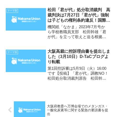
業式において不起立・不斉
唱 5月13日 大阪市教委が
松田「君が代」処分取消裁判 高
戒告処分を発令 7月10日
テーマ別
裁判決は7月27日「君が代」強制
大阪市人事委員会に戒告処分取消
は子どもの権利条約違反！国際人
を求める審査請求書...
権規約違反！
機関紙「なかま」2023年7月号か
ら学校教職員支部 松田幹雄「君
が代」を立って歌えと迫る根拠は
「みんながそうしているから」
私は、「君が代」を起立・斉唱し
大阪高裁に控訴理由書を提出しま
なかったことで戒告処分を受けま
テーマ別
した（3月10日）D-TaCブログよ
した。処分の理由は、大阪市国旗
り転載
国歌条例で教職員には起立・...
第1回控訴審は5月9日（火）16:00
です【投稿】「君が代」調教NO！
松田処分取消裁判原告 松田幹雄
2020年12月に提訴した「君が代」
調教NO！松田処分取消裁判の大阪
地裁判決（横田判決
2022.11.28）は請求棄却でした。
私の「君が代...
大阪府教委へ万博会場でのメタンガス・
一酸化炭素等に関する緊急の要請書を提
出