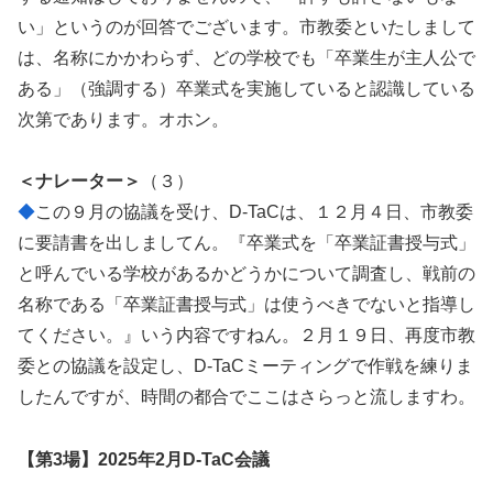
い」というのが回答でございます。市教委といたしまして
は、名称にかかわらず、どの学校でも「卒業生が主人公で
ある」（強調する）卒業式を実施していると認識している
次第であります。オホン。
＜ナレーター＞
（３）
◆
この９月の協議を受け、D-TaCは、１２月４日、市教委
に要請書を出しましてん。『卒業式を「卒業証書授与式」
と呼んでいる学校があるかどうかについて調査し、戦前の
名称である「卒業証書授与式」は使うべきでないと指導し
てください。』いう内容ですねん。２月１９日、再度市教
委との協議を設定し、D-TaCミーティングで作戦を練りま
したんですが、時間の都合でここはさらっと流しますわ。
【第3場】2025年2月D-TaC会議