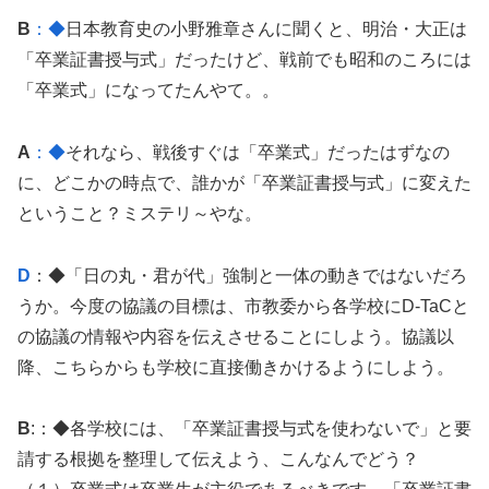
B
：◆
日本教育史の小野雅章さんに聞くと、明治・大正は
「卒業証書授与式」だったけど、戦前でも昭和のころには
「卒業式」になってたんやて。。
A
：◆
それなら、戦後すぐは「卒業式」だったはずなの
に、どこかの時点で、誰かが「卒業証書授与式」に変えた
ということ？ミステリ～やな。
D
：◆「日の丸・君が代」強制と一体の動きではないだろ
うか。今度の協議の目標は、市教委から各学校にD-TaCと
の協議の情報や内容を伝えさせることにしよう。協議以
降、こちらからも学校に直接働きかけるようにしよう。
B
:：◆各学校には、「卒業証書授与式を使わないで」と要
請する根拠を整理して伝えよう、こんなんでどう？