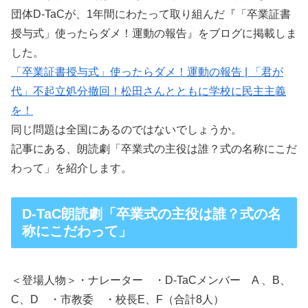
団体D-TaCが、1年間にわたって取り組んだ『「卒業証書
授与式」使ったらダメ！運動の報告』をブログに掲載しま
した。
「卒業証書授与式」使ったらダメ！運動の報告 | 「君が
代」不起立処分撤回！松田さんとともに学校に民主主義
を！
同じ問題は全国にあるのではないでしょうか。
記事にある、朗読劇「卒業式の主役は誰？式の名称にこだ
わって」を紹介します。
D-TaC
朗読劇「卒業式の主役は誰？式の名
称にこだわって」
＜登場人物＞・ナレーター ・D-TaCメンバー A 、B、
C、D ・市教委 ・校長E、F（合計8人）