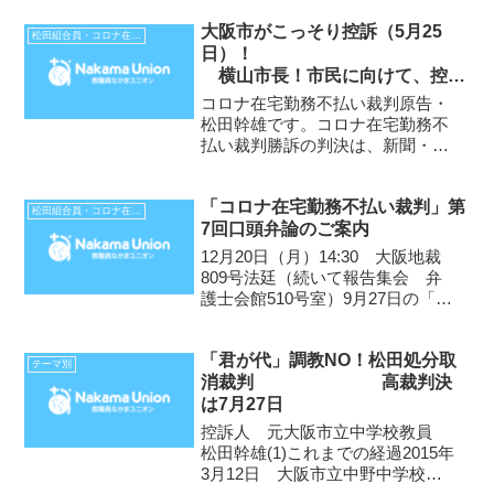
（金）の毎日新聞の記事を印刷し
大阪市がこっそり控訴（5月25
ています。詳しい状況は、9月17
松田組合員・コロナ在宅勤務不払い裁判
日）！
日（木）16:30から毎日放送
横山市長！市民に向けて、控訴
（MBS）「ミント」で放送さ...
理由をしっかり説明しなさい
コロナ在宅勤務不払い裁判原告・
松田幹雄です。コロナ在宅勤務不
払い裁判勝訴の判決は、新聞・テ
レビなど関西のほぼすべてのメデ
ィアで報道されました。「コロナ
「コロナ在宅勤務不払い裁判」第
禍で自主的在宅勤務“欠勤扱い不
松田組合員・コロナ在宅勤務不払い裁判
7回口頭弁論のご案内
当”大阪市に賠償命令」（NHK）、
「在宅勤務『欠勤』違法 地...
12月20日（月）14:30 大阪地裁
809号法廷（続いて報告集会 弁
護士会館510号室）9月27日の「コ
ロナ在宅勤務不払い裁判」第6回口
頭弁論では、原告が第4準備書面、
「君が代」調教NO！松田処分取
被告が第3準備書面を陳述。被告第
テーマ別
消裁判 高裁判決
3準備書面は、3つの論点（①働い
は7月27日
たの...
控訴人 元大阪市立中学校教員
松田幹雄(1)これまでの経過2015年
3月12日 大阪市立中野中学校卒