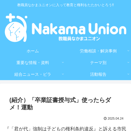
教職員なかまユニオンに入って教育と権利をたたかいとろう!!
ホーム
労働相談・解決事例
重要な情報・資料
テーマ別
組合ニュース・ビラ
活動報告
(紹介）「卒業証書授与式」使ったらダ
メ！運動
2025.04.24
『「君が代」強制は子どもの権利条約違反』と訴える市民