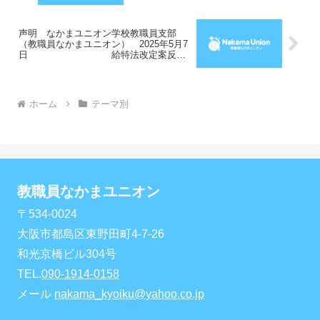
声明 なかまユニオン学校教職員支部
（教職員なかまユニオン） 2025年5月7
日 給特法改定案反
対 教員への残業代支給と人員増こそが
必要
ホーム
テーマ別
教職員なかまユニオン
〒534-0024
大阪市都島区東野田町4-7-26
和光京橋ビル304号
TEL.
090-1914-0158
メール
nakama_kyoiku@yahoo.co.jp