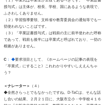
（１）卒業式は卒業生が主役であるべきです。「卒業証書
授与式」は主体が、校長、学校、国にあるような表現で、
ふさわしくありません。
（２）学習指導要領、文科省や教育委員会の通知等でも一
切使われないことばです。
（３）「卒業証書授与式」は戦前の主に前半使われた呼称
であって、戦前も後半には卒業式と呼ばれており、一切の
根拠がありません。
C
： ◆
要求項目として、《ホームページの記事の表現を
「卒業式」にすること》これわかりやすいしええんちゃ
う？
＜ナレーター＞
（４）
◆全然さらっとでもなかったですね。D-TaCは、そんな話
し合いの結果、２月２１日に、大阪市立小・中学校４１６