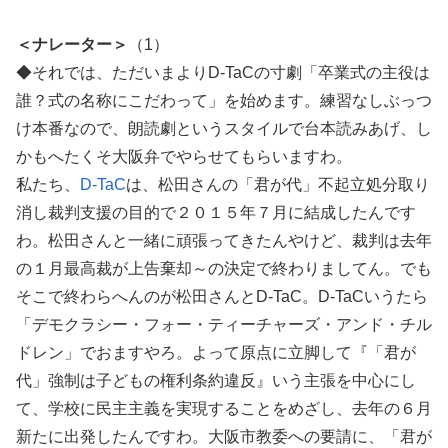
＜ナレーター＞
（1）
◆それでは、ただいまよりD-TaCの寸劇「卒業式の主役は
誰？式の名称にこだわって」を始めます。練習なしぶっつ
け本番なので、朗読劇というスタイルで台本読みあげ、し
かもへたくそ大阪弁でやらせてもらいますわ。
私たち、
D-TaC
は、松田さんの「君が代」不起立処分取り
消し裁判支援の目的で２０１５年７月に結成したんです
わ。松田さんと一緒に頑張ってきたんやけど、裁判は去年
の１月最高裁が上告棄却～の決定で終わりましてん。でも
そこで終わらへんのが松田さんとD-TaC。D-TaCいうたら
「デモクラシー・フォー・ティーチャーズ・アンド・チル
ドレン」でおますやろ。よって原点に立脚して『「君が
代」強制は子どもの権利条約違反』いう主張を中心にし
て、学校に民主主義を実現することをめざし、去年の６月
新たに出発したんですわ。大阪市教委への要請に、「君が