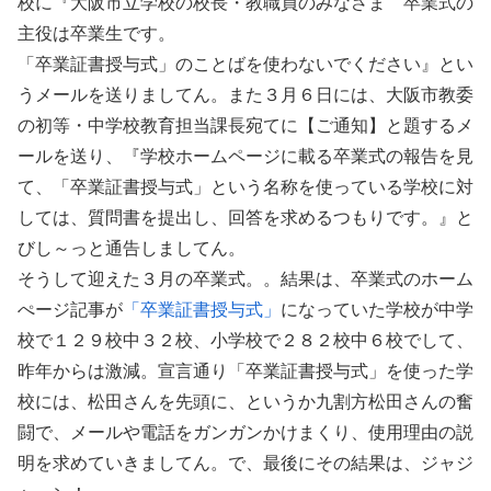
校に『大阪市立学校の校長・教職員のみなさま 卒業式の
主役は卒業生です。
「卒業証書授与式」のことばを使わないでください』とい
うメールを送りましてん。また３月６日には、大阪市教委
の初等・中学校教育担当課長宛てに【ご通知】と題するメ
ールを送り、『学校ホームページに載る卒業式の報告を見
て、「卒業証書授与式」という名称を使っている学校に対
しては、質問書を提出し、回答を求めるつもりです。』と
びし～っと通告しましてん。
そうして迎えた３月の卒業式。。結果は、卒業式のホーム
ぺージ記事が
「卒業証書授与式」
になっていた学校が中学
校で１２９校中３２校、小学校で２８２校中６校でして、
昨年からは激減。宣言通り「卒業証書授与式」を使った学
校には、松田さんを先頭に、というか九割方松田さんの奮
闘で、メールや電話をガンガンかけまくり、使用理由の説
明を求めていきましてん。で、最後にその結果は、ジャジ