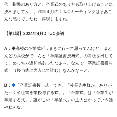
代」指導のあり方と、卒業式のあり方も取り上げることに
決めましてん。。昨年４月のD-TaCミーティングはまあこ
んな感じでしたわ。再現しますね。
【第1場】2024年4月D-TaC会議
A
：◆高校の卒業式ビラまきに行って思ってんけど、ほと
んどの高校がで～んと「卒業証書授与式」の看板を出して
て、めっちゃ違和感あったなぁ～。なんで「卒業証書授与
式」（授与式に力入れて読む）なんかな～と。
B
：
◆
「卒業証書授与式」てさ、「校長先生様が、ありが
た～く卒証書を業授与する式」。
「
卒業式」は「卒業生が
卒業する式」。誰がこの「卒業式」の主人公かっていう話
やねんな。