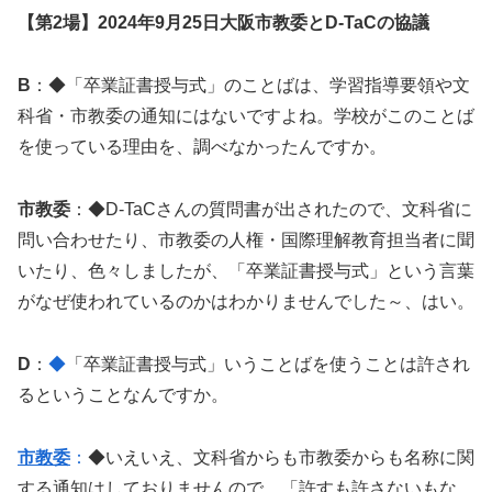
【第2場】2024年9月25日大阪市教委とD-TaCの協議
B
：◆「卒業証書授与式」のことばは、学習指導要領や文
科省・市教委の通知にはないですよね。学校がこのことば
を使っている理由を、調べなかったんですか。
市教委
：◆D-TaCさんの質問書が出されたので、文科省に
問い合わせたり、市教委の人権・国際理解教育担当者に聞
いたり、色々しましたが、「卒業証書授与式」という言葉
がなぜ使われているのかはわかりませんでした～、はい。
D
：
◆
「卒業証書授与式」いうことばを使うことは許され
るということなんですか。
市教委
：
◆いえいえ、文科省からも市教委からも名称に関
する通知はしておりませんので、「許すも許さないもな