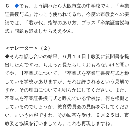
Ｃ
：
◆
でも、よう調べたら大阪市立の中学校でも、「卒業
証書授与式」けっこう使われてるわ。今度の市教委への要
請では、「君が代」指導のあり方、プラス「卒業証書授与
式」問題も追及したらええやん。
＜ナレーター＞
（２）
◆そんな話し合いの結果、６月１４日市教委に質問書を提
出したんですわ。ちよっと長たらしくおもろないけど聞い
てや。【卒業式について、『卒業式を卒業証書授与式と称
している学校がありますが、それは許されるという見解で
すか。その理由についても明らかにしてください。また、
卒業式を卒業証書授与式と呼んでいる学校は、何を根拠と
しているのでしょうか。教育委員会の見解を示してくださ
い。』いう内容ですわ。その回答を受け、９月２５日、市
教委と協議を行いましてん。これも再現しますね。