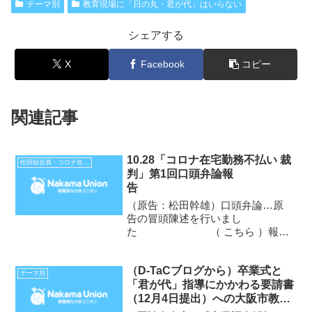
テーマ別
教育現場に「日の丸・君が代」はいらない
シェアする
X
Facebook
コピー
関連記事
10.28「コロナ在宅勤務不払い 裁
松田組合員・コロナ在宅勤務不払い裁判
判」第1回口頭弁論報
告
（原告：松田幹雄）口頭弁論…原
告の冒頭陳述を行いまし
た （ こちら ）報告
集会…「市民の声」に意見を届け
る運動を提起・確認 期日直前、
（D-TaCブログから）卒業式と
法廷が809号法廷から202号大法廷
テーマ別
「君が代」指導にかかわる要請書
に変更されました。テレビの取材
（12月4日提出）への大阪市教委
が入ることになったからです。...