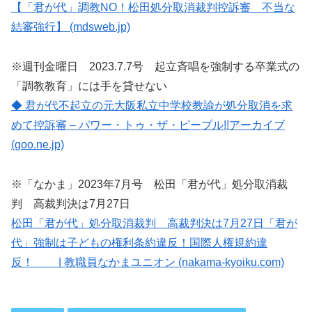
【「君が代」調教NO！松田処分取消裁判控訴審 不当な
結審強行】 (mdsweb.jp)
※週刊金曜日 2023.7.7号 起立斉唱を強制する卒業式の
「調教教育」には手を貸せない
◆ 君が代不起立の元大阪私立中学校教諭が処分取消を求
めて控訴審 – パワー・トゥ・ザ・ピープル!!アーカイブ
(goo.ne.jp)
※「なかま」2023年7月号 松田「君が代」処分取消裁
判 高裁判決は7月27日
松田「君が代」処分取消裁判 高裁判決は7月27日「君が
代」強制は子どもの権利条約違反！国際人権規約違
反！ | 教職員なかまユニオン (nakama-kyoiku.com)