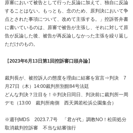
原審において被告として行った反論に加えて、独自に反論
することはない。もっとも、念のため、原判決において争
点とされた事項について、改めて主張する。」控訴答弁書
に書いているのは、原審で被告が主張し、それに対して原
告が反論した後、被告が再反論しなかった主張を繰り返し
ただけのもの。
【
2023年6月13日第1回控訴審口頭弁論
】
裁判長が、被控訴人の態度を理由に結審を宣言⇒判決 7
月27日（木）14:00裁判所別館84号法廷
どんな判決？注目を！※判決日同日、判決前に裁判所一周
デモ（13:00 裁判所南側 西天満若松浜公園集合）
※週刊MDS 2023.7.7号 「君が代」調教NO！松田処分
取消裁判控訴審 不当な結審強行