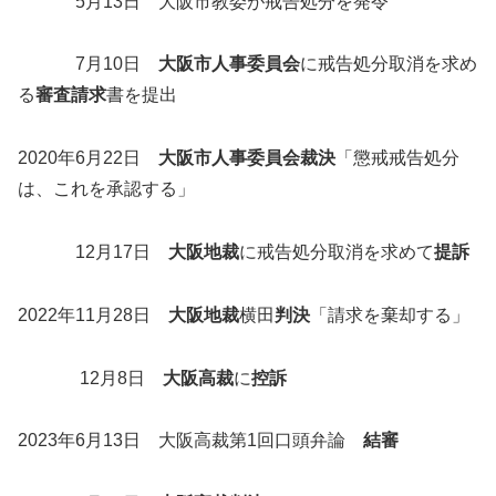
5月13日 大阪市教委が戒告処分を発令
7月10日
大阪市人事委員会
に戒告処分取消を求め
る
審査請求
書を提出
2020年6月22日
大阪市人事委員会裁決
「懲戒戒告処分
は、これを承認する」
12月17日
大阪地裁
に戒告処分取消を求めて
提訴
2022年11月28日
大阪地裁
横田
判決
「請求を棄却する」
12月8日
大阪高裁
に
控訴
2023年6月13日 大阪高裁第1回口頭弁論
結審