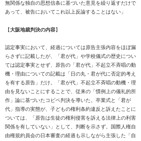
無関係な独自の思想信条に基づいた意見を繰り返すだけで
あって、被告においてこれ以上反論することはない」
【
大阪地裁判決の内容
】
認定事実において、経過については原告主張内容をほぼ漏
らさずに記載したが、「君が代」や学校儀式の歴史につい
ては認定事実とせず、原告の「君が代」不起立不斉唱の動
機・理由についての記載は「日の丸・君が代に否定的考え
を有する原告」だけ。「君が代」不起立不斉唱の動機・理
由を見ないことにすることで、従来の「慣例上の儀礼的所
作」論に基づいたコピペ判決を導いた。卒業式と「君が
代」指導の実態が、子どもの権利条約違反と訴えたことに
ついては、「原告は生徒の権利侵害を訴える法律上の利害
関係を有していない」として、判断を示さず。国際人権自
由権規約員会の日本審査の経過も示しながら主張した「自