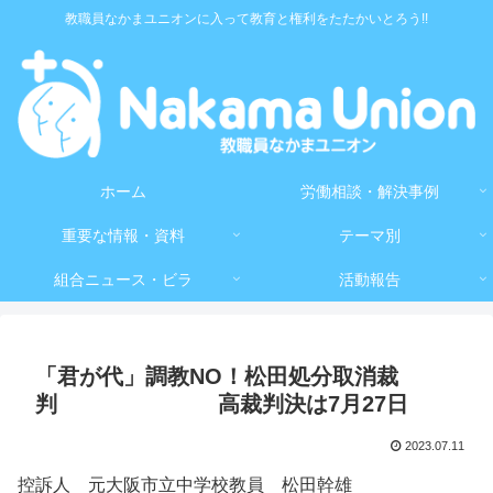
教職員なかまユニオンに入って教育と権利をたたかいとろう!!
ホーム
労働相談・解決事例
重要な情報・資料
テーマ別
組合ニュース・ビラ
活動報告
「君が代」調教NO！松田処分取消裁
判 高裁判決は7月27日
2023.07.11
控訴人 元大阪市立中学校教員 松田幹雄