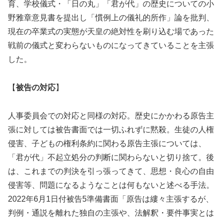
育、学校儀式・「日の丸」「君が代」の歴史についての小
野雅章意見書を提出し「慣例上の儀礼的所作」論を批判、
現在の卒業式の実態が天皇の絶対性を刷り込む場であった
戦前の儀式と変わらないものになってきていることを主張
した。
【
被告の対応
】
人事委員会での対応と同様の対応。歴史にかかわる原告主
張に対しては被告書面では一切ふれずに黙殺。生徒の人権
侵害、子どもの権利条約に関わる原告主張については、
「君が代」不起立処分の判断に関わらないと切り捨て。後
は、これまでの判決を引っ張ってきて、思想・良心の自由
侵害等、問題になるようなことは何もないと述べる手法。
2022年6月1日付被告5準備書面「原告は縷々主張するが、
判例・通説を離れた独自の主張や、法解釈・要件事実とは