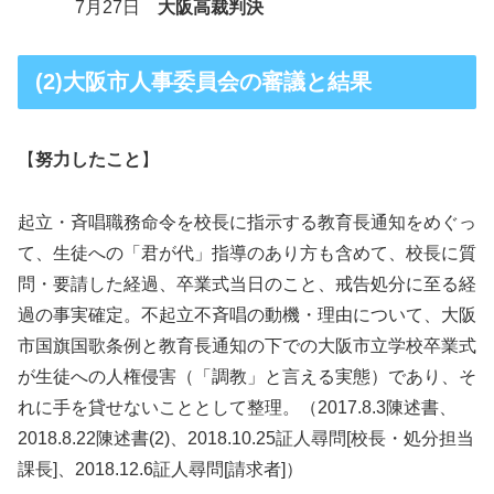
7月27日
大阪高裁判決
(2)大阪市人事委員会の審議と結果
【
努力したこと
】
起立・斉唱職務命令を校長に指示する教育長通知をめぐっ
て、生徒への「君が代」指導のあり方も含めて、校長に質
問・要請した経過、卒業式当日のこと、戒告処分に至る経
過の事実確定。不起立不斉唱の動機・理由について、大阪
市国旗国歌条例と教育長通知の下での大阪市立学校卒業式
が生徒への人権侵害（「調教」と言える実態）であり、そ
れに手を貸せないこととして整理。（2017.8.3陳述書、
2018.8.22陳述書(2)、2018.10.25証人尋問[校長・処分担当
課長]、2018.12.6証人尋問[請求者]）