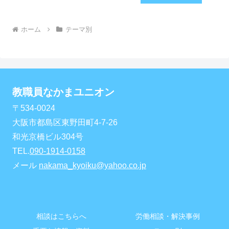
ホーム
テーマ別
教職員なかまユニオン
〒534-0024
大阪市都島区東野田町4-7-26
和光京橋ビル304号
TEL.
090-1914-0158
メール
nakama_kyoiku@yahoo.co.jp
相談はこちらへ
労働相談・解決事例