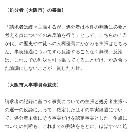
【
処分者（大阪市）の書面
】
「請求者は縷々主張するが、処分者は本件の判断に必要と
考える点についてのみ反論を行う」として、こちらの「君
が代」の歴史や生徒への人権侵害にかかわる主張はもちろ
ん、事実経過についてすら反論することなく無視。反論
は、これまでの判決を引っ張ってくることだけ。かみ合っ
た論議にしないことが一貫した方針。
【
大阪市人事委員会裁決
】
請求者の記録に基づく事実についての主張と処分者主張へ
の逐一の反論によって、確定したはずの事実経過につい
て、処分者主張にそう事実だけを認定事実とした。争点に
ついての判断も、これまでの判決をもとに、ほぼすべて処