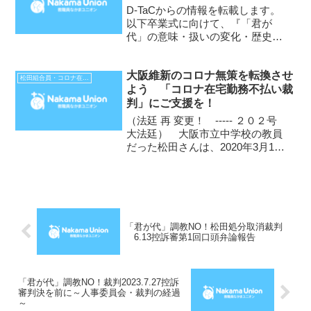
◆2023.6....
D-TaCからの情報を転載します。
以下卒業式に向けて、『「君が
代」の意味・扱いの変化・歴史を
伝えて』『起立・斉唱が強制では
ないことを伝えて」と学校に要請
大阪維新のコロナ無策を転換させ
しようとする人がおられるかもし
松田組合員・コロナ在宅勤務不払い裁判
よう 「コロナ在宅勤務不払い裁
れないと思い、情報共有です。大
判」にご支援を！
阪の府立学校に対しては、この...
（法廷 再 変更！ ----- ２０２号
大法廷） 大阪市立中学校の教員
だった松田さんは、2020年3月15
日、教職員なかまユニオンの
ILO・ユネスコ合同専門家委員会
（CEART）要請団の一員として、
スイス・ジュネーブで、大阪維新
支配下の「...
「君が代」調教NO！松田処分取消裁判
6.13控訴審第1回口頭弁論報告
「君が代」調教NO！裁判2023.7.27控訴
審判決を前に～人事委員会・裁判の経過
～