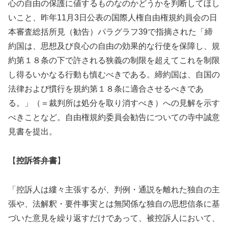
心の自由の保護に値するものなのかどうかを判断してほし
いこと、昨年11月3日公表の国際人権自由権規約員会の日
本審査総括所見（勧告）パラグラフ39で指摘された「締
約国は、思想及び良心の自由の効果的な行使を保障し、規
約第１８条の下で許される狭義の制限を超えてこれを制限
し得るいかなる行動も慎むべきである。締約国は、自国の
法律および慣行を規約第１８条に適合させるべきであ
る。」（＝裁判所は処分を取り消すべき）への見解を示す
べきことなど。自由権規約委員会勧告についての寺中誠意
見書を提出。
【
控訴答弁書
】
「控訴人は縷々主張するが、判例・通説を離れた独自の主
張や、法解釈・要件事実とは無関係な独自の思想信条に基
づいた意見を繰り返すだけであって、被控訴人において、