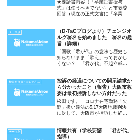
の回答（2025年1月20日）が来ま
★要請書内容（「卒業証書授与
した
式」は使うべきでない）と市教委
回答（現在の正式文書に「卒業証
書授与式」のことばはなく、その
使用は学校の判断）を全学校に伝
（D-TaCブログより）チェンジオ
えるよう要請★市教委回答は学習
テーマ別
ルグ署名を始めました 署名の趣
指導要領の「君が代」指導にかか
旨（詳細）
わる記述を紹介するだけで、子ど
も...
『国歌「君が代」の意味も歴史も
知らないまま「歌え」っておかし
くない？ 「君が代」不起立戒告
処分取消裁判 最高裁に公正判決
を求めます』2023.12.15 D-
控訴の経過についての開示請求か
TaC 「君が代」不起立戒告処分
松田組合員・コロナ在宅勤務不払い裁判
ら分かったこと（報告）大阪市教
取消裁判上告人 松田幹雄 11月
委は最初控訴しない方針だった
20日に始めた「君...
松田です。 コロナ在宅勤務「欠
勤」扱い違法の5.17大阪地裁判決
に対して、大阪市が控訴した経過
が分かる文書の開示請求をし、開
示文書を受け取りました。
情報共有（学校要請 「君が代」
◆2023.5.29 個人情報開示請求
テーマ別
指導）
◆2023.6.12 部分開示決定通知