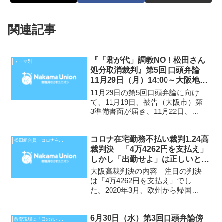
関連記事
『「君が代」調教NO！松田さん
テーマ別
処分取消裁判』第5回 口頭弁論
11月29日（月）14:00～大阪地裁
809号法廷 続いて、弁護士会館
11月29日の第5回口頭弁論に向け
1205号室で報告集会
て、11月19日、被告（大阪市）第
3準備書面が届き、11月22日、原
告（松田）第4準備書面を提出しま
した。（被告第3準備書面と原告第
コロナ在宅勤務不払い裁判1.24高
4準備書面は記事末尾のアドレスを
松田組合員・コロナ在宅勤務不払い裁判
裁判決 「4万4262円を支払え」
クリックすれば見ることができま
しかし「出勤せよ」は正しいとす
す） 前回第...
る不当判決
大阪高裁判決の内容 注目の判決
は「4万4262円を支払え」でし
た。2020年3月、欧州から帰国し
た者の「2週間の自宅での自宅等で
の待機と公共交通機関不使用」が
6月30日（水）第3回口頭弁論傍
政府方針となっていた時期（政府
教育現場に「日の丸・君が代」はいらない