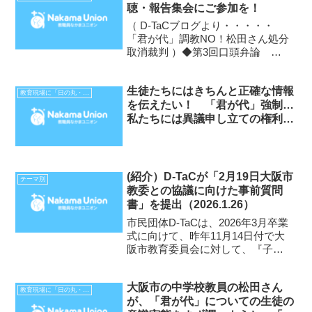
聴・報告集会にご参加を！
方針決定は3月18日 適用は3月21
日以降に帰国した...
（ D-TaCブログより・・・・・
「君が代」調教NO！松田さん処分
取消裁判 ）◆第3回口頭弁論
11:30 大阪地裁 809号法廷◆報
告集会 引き続いて1時間 大阪弁
生徒たちにはきちんと正確な情報
護士会館 1110号室※案内チラシ
教育現場に「日の丸・君が代」はいらない
を伝えたい！ 「君が代」強制…
はこちら 6月30日の3回口頭弁論
私たちには異議申し立ての権利が
に向け...
あるはずです
(紹介）D-TaCが「2月19日大阪市
テーマ別
教委との協議に向けた事前質問
書」を提出（2026.1.26）
市民団体D-TaCは、2026年3月卒業
式に向けて、昨年11月14日付で大
阪市教育委員会に対して、『子ど
もの権利条約に沿った「君が代」
指導と卒業式の改善を求める要請
大阪市の中学校教員の松田さん
書』を提出し、12月8日付で『回
教育現場に「日の丸・君が代」はいらない
が、「君が代」についての生徒の
答』を受け、2月19日に、その回