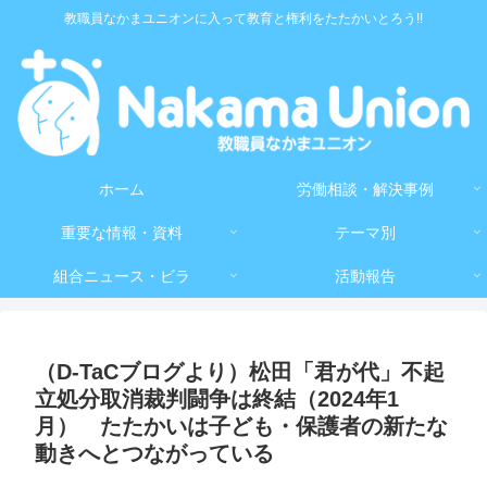
教職員なかまユニオンに入って教育と権利をたたかいとろう!!
ホーム
労働相談・解決事例
重要な情報・資料
テーマ別
組合ニュース・ビラ
活動報告
（D-TaCブログより）松田「君が代」不起
立処分取消裁判闘争は終結（2024年1
月） たたかいは子ども・保護者の新たな
動きへとつながっている