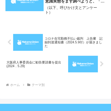
意識実態をまず調べようと、「聞
答にかかわる...
き取りアンケート」への取り組み
（以下、呼びかけ文とアンケー
を同僚職員に呼びかけました。
ト）
コロナ在宅勤務不払い裁判 上告審 記
録到達通知書（2024.5.9付）が届きまし
た
大阪府人事委員会に勧告要請書を提出
(2024．5.29)
ホーム
テーマ別