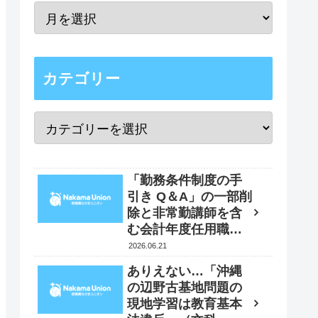
カテゴリー
「勤務条件制度の手
引き Q＆A」の一部削
除と非常勤講師を含
む会計年度任用職員
の賃金改定時の「４
2026.06.21
月遡及実施」要求
ありえない…「沖縄
書 2026年5月29日
の辺野古基地問題の
現地学習は教育基本