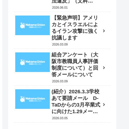
法違反」（文科
省）⁇ 6月１日 文
2026.06.01
科大臣に抗議・要請
【緊急声明】アメリ
書を送付
カとイスラエルによ
るイラン攻撃に強く
抗議します
2026.03.09
組合アンケート（大
阪市教職員人事評価
制度について）と回
答メールについて
2026.03.09
(紹介）2026.3.3学校
あて要請メール D-
TaDからの3月卒業式
に向けた1.29メール
への追加情報
2026.03.05