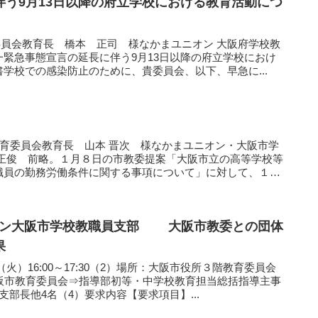
伴う9月13日以降の府立学校における教育活動につ
教育委員会教育長 橋本 正司 様なかまユニオン 大阪府学校教
緊急事態宣言の延長に伴う9月13日以降の府立学校におけ
学校での感染防止のために、貴委員会、以下、早急に...
教育委員会教育長 山本 晋次 様なかまユニオン・大阪市学
 正俊 前略。１月８日の市教委提案「大阪市立の高等学校等
職員の勤務労働条件に関する事項について」に対して、１
まユニオン大阪市学校教職員支部 大阪市教委との団体
果
日（火）16:00～17:30（2）場所：大阪市役所３階教育委員会
大阪市教育委員会⇒指導部初等・中学校教育担当総括指導主事
4名（4）要求内容【要求項目】...