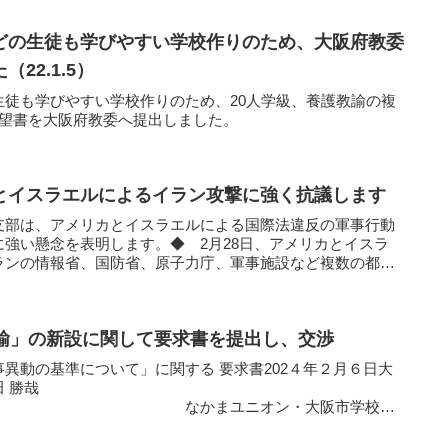
どの生徒も学びやすい学校作りのため、大阪府教委
22.1.5）
生徒も学びやすい学校作りのため、20人学級、養護教諭の複
要望書を大阪府教委へ提出しました。
とイスラエルによるイラン攻撃に強く抗議します
支部は、アメリカとイスラエルによる国際法違反の軍事行動
強い懸念を表明します。◆ 2月28日、アメリカとイスラ
ランの情報省、国防省、原子力庁、軍事施設など複数の都市
教諭」の新設に関して要求書を提出し、交渉
異動の基準について」に関する 要求書202４年２月６日大
田 勝哉
ユニオン・大阪市学校教
 ...