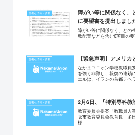
障がい等に関係なく、
重要な情報・資料
に要望書を提出しました（
障がい等に関係なく、どの
数配置などを含む8項目の
【緊急声明】アメリカ
重要な情報・資料
なかまユニオン学校教職員
を強く非難し、報復の連鎖に
エルは、イランの首都テヘ
を標...
2月6日、「特別専科
重要な情報・資料
教育委員会提案「教職員人事
阪市教育委員会教育長 多
様 なかま
職員支部