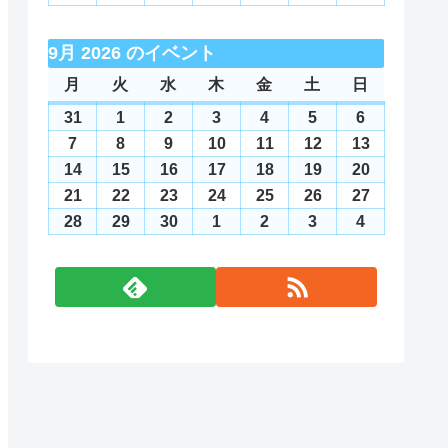
日
日
日
日
日
日
日
10
11
12
13
14
15
16
月
月
月
月
月
月
月
8
8
8
8
8
8
8
年
年
年
年
年
年
年
日
日
日
日
日
日
日
17
18
19
20
21
22
23
月
月
月
月
月
月
月
8
9
9
9
9
9
9
9月 2026 のイベント
日
日
日
日
日
日
日
24
25
26
27
28
29
30
月
月
月
月
月
月
月
月
月
火
火
水
水
木
木
金
金
土
土
日
日
日
日
日
日
日
日
日
31
1
2
3
4
5
6
曜
曜
曜
曜
曜
曜
曜
31
2026
1
2026
2
2026
3
2026
4
2026
5
2026
6
2026
日
日
日
日
日
日
日
日
日
日
日
日
日
日
年
年
年
年
年
年
年
7
2026
8
2026
9
2026
10
2026
11
2026
12
2026
13
2026
8
9
9
9
9
9
9
年
年
年
年
年
年
年
14
2026
15
2026
16
2026
17
2026
18
2026
19
2026
20
2026
月
月
月
月
月
月
月
9
9
9
9
9
9
9
年
年
年
年
年
年
年
21
2026
22
2026
23
2026
24
2026
25
2026
26
2026
27
2026
31
1
2
3
4
5
6
月
月
月
月
月
月
月
9
9
9
9
9
9
9
年
年
年
年
年
年
年
28
2026
29
2026
30
2026
1
2026
2
2026
3
2026
4
2026
日
日
日
日
日
日
日
7
8
9
10
11
12
13
月
月
月
月
月
月
月
9
9
9
9
9
9
9
年
年
年
年
年
年
年
日
日
日
日
日
日
日
14
15
16
17
18
19
20
月
月
月
月
月
月
月
9
9
9
10
10
10
10
日
日
日
日
日
日
日
21
22
23
24
25
26
27
月
月
月
月
月
月
月
日
日
日
日
日
日
日
28
29
30
1
2
3
4
日
日
日
日
日
日
日