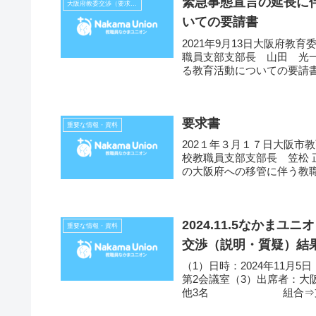
緊急事態宣言の延長に
大阪府教委交渉（要求書、報告等）
いての要請書
2021年9月13日大阪府
職員支部支部長 山田 光一
る教育活動についての要請書
要求書
重要な情報・資料
202１年３月１７日大阪市
校教職員支部支部長 笠松
の大阪府への移管に伴う教
月...
2024.11.5なか
重要な情報・資料
交渉（説明・質疑）結
（1）日時：2024年11月5
第2会議室（3）出席者：
他3名 組合⇒支部長他