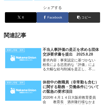
シェアする
X
Facebook
コピー
関連記事
不当人事評価の是正を求める団体
重要な情報・資料
交渉要求書を提出 2025.8.28
要求内容：事実認定に基づかない
校長による恣意的な「評価」によ
る大幅な給与削減を是正し、不当
な損害を回復すること要求書２０
２５年８月２８日大阪市教育委員
休校中の教職員（非常勤も含む）
会教育長 多田 勝哉 様なかまユ
重要な情報・資料
に関する勤務・労働条件について
ニオン・大阪市学校教職員支部支
の緊急の要求項目
部長 笠松 正俊前略。 A主...
2020年４月１４日大阪府教育委員
会 教育長 酒井隆行様なかま