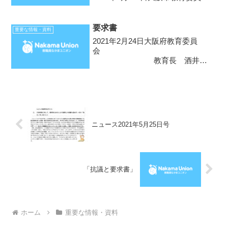
会 教育長 山本 晋次 様なか
まユニオン・大阪市学校教職員支
部 支部長 笠松 正俊 前略。
要求書
重要な情報・資料
新型コロナウイルスの第６波感染
2021年2月24日大阪府教育委員
拡大の中で、大阪市を...
会
教育長 酒井
隆行 様なかまユニオン
大阪府学校教職員支部支部長 山
田 光一 要 求 書なかまユニ
オン大阪府学校教職員支部は、支
部組合員と大阪府内教職員の...
ニュース2021年5月25日号
「抗議と要求書」
ホーム
重要な情報・資料