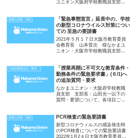
ユニオン大阪府学校教職員支部休
校中の教職員（非常勤も含む）に
関する勤務・労働条件についての
「緊急事態宣言」延長中の、学校
緊急の要求項目4月12日に「『緊
重要な情報・資料
の新型コロナウイルス対策につい
急事態宣言』に伴う休校に関する
ての 至急の要請書
勤務・労働条件についての...
2021年５月１７日大阪市教育委員
会教育長 山本晋次 様なかまユ
ニオン・大阪市学校教職員支部支
部長 笠松正俊 前略。・私たち
は４月２６日に「至急の要請書」
「授業再開に不可欠な教育条件・
を提出し、全員一律のICT家庭学
大阪府教委交渉（要求書、報告等）
勤務条件の緊急要求書」(６/1)へ
習（オンライン授業）を直ちに中
の追加質問・要求
止してください。オンライ...
なかまユニオン・大阪府学校教職
員支部 支部長：山田光一以下の
質問・要望について、各項目ごと
に、説明・回答を早急に頂くこと
を申し入れますので、よろしくお
PCR検査の緊急要請書
願いいたします。①（P１の後ろ
重要な情報・資料
から２～１行目の項目について）
新型コロナウィルスの感染発生時
府教委は、「保護者から感染が
のPCR検査についての緊急要請書
不...
2022年1月2４日大阪市教育委員