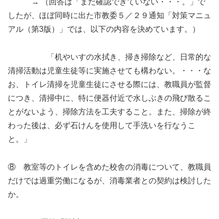
→ （回答は「まだ確認できていない・・・。」で
したが、ほぼ同時に出た市教委５／２９通知「対策マニュ
アル（第3版）」では、以下の内容を決めています。）
「机やいすの水拭き、掃き掃除など、日常的な
清掃活動は児童生徒等に実施させても構わない。・・・な
お、トイレ清掃を児童生徒にさせる際には、教職員が監督
につき、清掃中に、特に便器付近で水しぶきの飛び散るこ
とがないよう、掃除方法を工夫すること。また、掃除が終
わった後は、必ず石けんを使用して手洗いを行なうこ
と。」
⑧ 教室等のトイレを含めた校舎の消毒について、教職員
だけでは過重労働になるが、消毒業者との契約は検討した
か。