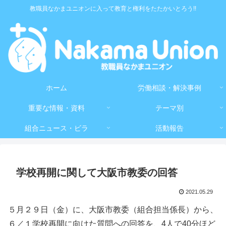
教職員なかまユニオンに入って教育と権利をたたかいとろう!!
ホーム
労働相談・解決事例
重要な情報・資料
テーマ別
組合ニュース・ビラ
活動報告
学校再開に関して大阪市教委の回答
2021.05.29
５月２９日（金）に、大阪市教委（組合担当係長）から、
６／１学校再開に向けた質問への回答を、4人で40分ほど