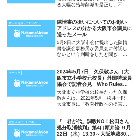
る大幅な給与削減を是正し、不当
な損害を回復すること要求書２０
２５年８月２８日大阪市教育委員
陳情書の扱いについてのお願い
会教育長 多田 勝哉 様なかまユ
松田組合員・コロナ在宅勤務不払い裁判
アドレスの分かる大阪市会議員に
ニオン・大阪市学校教職員支部支
送ったメール
部長 笠松 正俊前略。 A主...
9月8日に大阪市会に提出した陳情
書を議会事務局が委員会に付託し
ないという判断をしたと聞き、ア
ドレスの分かるすべての大阪市会
議員に以下のメールを送りまし
2024年5月7日 久保敬さん（大
た。大阪市会は、きちんと権限を
テーマ別
阪市立小学校元校長）外国特派員
行使し、責任を果たしてほしいで
協会で記者会見 Who Rules
す。（松田）以下 はじめてメ
ー...
Public Schools? （公立学校を
大阪市立小学校の校長だった久保
支配しているのは誰ですか？）
敬さんは、2021年5月、松井一郎
大阪市長に「教育行政への提言
豊かな学校文化を取り戻し、学び
合う学校にするために」を送り、
『「君が代」調教NO！松田さん
それを理由として、同年8月、「文
教育現場に「日の丸・君が代」はいらない
処分取消裁判』第4口頭弁論 ９月
書訓告」を受けましたが、国内支
22日（水）13:30～大阪地裁809
援者・海外教育学者の声を...