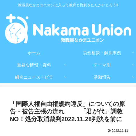
教職員なかまユニオンに入って教育と権利をたたかいとろう!!
ホーム
労働相談・解決事例
重要な情報・資料
テーマ別
組合ニュース・ビラ
活動報告
「国際人権自由権規約違反」についての原
告・被告主張の流れ 「君が代」調教
NO！処分取消裁判2022.11.28判決を前に
2022.11.11