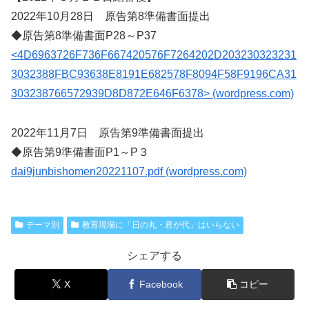
2022年10月28日 原告第8準備書面提出
◆原告第8準備書面P28～P37
<4D6963726F736F667420576F7264202D203230323231
3032388FBC93638E8191E682578F8094F58F9196CA31
303238766572939D8D872E646F6378> (wordpress.com)
2022年11月7日 原告第9準備書面提出
◆原告第9準備書面P1～P３
dai9junbishomen20221107.pdf (wordpress.com)
テーマ別
教育現場に「日の丸・君が代」はいらない
シェアする
X
Facebook
コピー