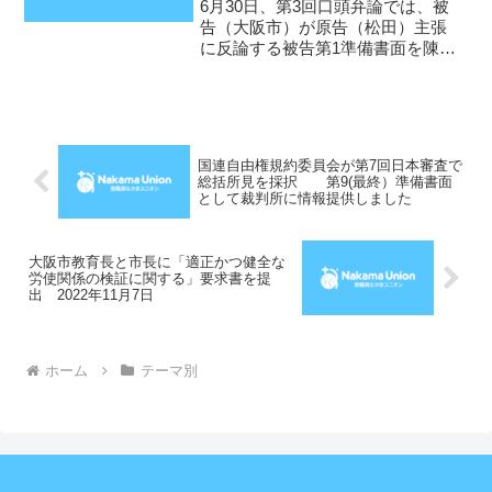
号法廷（続いて弁護士会館で報告
6月30日、第3回口頭弁論では、被
集会を予定）
告（大阪市）が原告（松田）主張
に反論する被告第1準備書面を陳
述。その特徴は、①原告主張の事
実経過（「君が代」指導の内容や
強制がもたらす問題についての松
田さんの質問に校長・市教委が答
えなかったこと等）に反論し...
国連自由権規約委員会が第7回日本審査で
総括所見を採択 第9(最終）準備書面
として裁判所に情報提供しました
大阪市教育長と市長に「適正かつ健全な
労使関係の検証に関する」要求書を提
出 2022年11月7日
ホーム
テーマ別