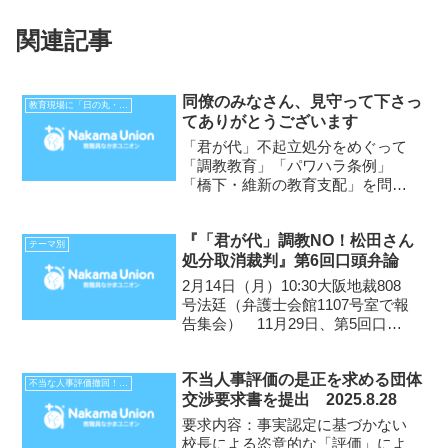
関連記事
同僚のみなさん、見守って下さっ
教育現場に「日の丸・君が代」はいらない
てありがとうございます
「君が代」不起立処分をめぐって
「調教教育」「パワハラ条例」
「橋下・維新の教育支配」を問い
続けます！ 注目・ご支援くださ
い！ 2015年3月30日 ●●●● 3
『「君が代」調教NO！松田さん
月12日卒業式での私の「君が代」
テーマ別
処分取消裁判』第6回口頭弁論
不起立にかかわって、3月16日に
事情聴取があり、今...
2月14日（月）10:30大阪地裁808
号法廷（弁護士会館1107号室で報
告集会） 11月29日、第5回口頭
弁論では、被告（大阪市）は、裁
判所から、子どもの権利条約や国
不当人事評価の是正を求める団体
際人権自由権規約についての見解
不当な人事評価撤回！（大阪府市）
交渉要求書を提出 2025.8.28
を求められていました。しかし、
出てきた被告...
要求内容：事実認定に基づかない
校長による恣意的な「評価」によ