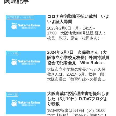
関連記事
コロナ在宅勤務不払い裁判 いよ
松田組合員・コロナ在宅勤務不払い裁判
いよ証人尋問
2023年2月6日（月）14:15～
17:00 大阪地裁808号法廷 証人：
校長、教頭、原告（松田さん）
維新支配のもとにある大阪市教委
と大阪市が、新型コロナウイルス
2024年5月7日 久保敬さん（大
感染症拡大という状況の下で適切
テーマ別
阪市立小学校元校長）外国特派員
な判断・措置を行わず、在宅勤務
協会で記者会見 Who Rules
を欠勤扱いにし...
Public Schools? （公立学校を
大阪市立小学校の校長だった久保
支配しているのは誰ですか？）
敬さんは、2021年5月、松井一郎
大阪市長に「教育行政への提言
豊かな学校文化を取り戻し、学び
合う学校にするために」を送り、
大阪高裁に控訴理由書を提出しま
それを理由として、同年8月、「文
テーマ別
した（3月10日）D-TaCブログよ
書訓告」を受けましたが、国内支
り転載
援者・海外教育学者の声を...
第1回控訴審は5月9日（火）16:00
です【投稿】「君が代」調教NO！