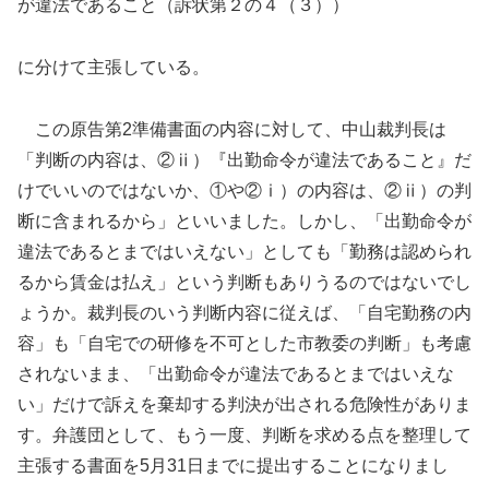
が違法であること（訴状第２の４（３））
に分けて主張している。
この原告第2準備書面の内容に対して、中山裁判長は
「判断の内容は、②ⅱ）『出勤命令が違法であること』だ
けでいいのではないか、①や②ⅰ）の内容は、②ⅱ）の判
断に含まれるから」といいました。しかし、「出勤命令が
違法であるとまではいえない」としても「勤務は認められ
るから賃金は払え」という判断もありうるのではないでし
ょうか。裁判長のいう判断内容に従えば、「自宅勤務の内
容」も「自宅での研修を不可とした市教委の判断」も考慮
されないまま、「出勤命令が違法であるとまではいえな
い」だけで訴えを棄却する判決が出される危険性がありま
す。弁護団として、もう一度、判断を求める点を整理して
主張する書面を5月31日までに提出することになりまし