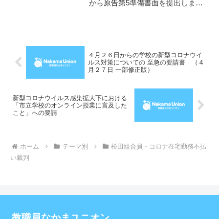
から原告第5準備書面を提出しまし
た。第6回口頭弁論は「君が代」調
教NO！処分取消裁判にとって大き
な節目になる期日だと感じていま
す。裁判傍聴と報告集会への参
加、よろしくお願いします。
４月２６日からの学校の新型コロナウイ
ルス対策についての 至急の要請書 （４
月２７日 一部修正版）
新型コロナウイルス感染拡大下における
「市立学校のオンライン授業に言及した
こと」への要請
ホーム
テーマ別
松田組合員・コロナ在宅勤務不払
い裁判
教職員なかまユニオン