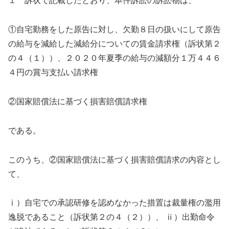
１ 訴状で記載したとおり、本件訴訟の訴訟物は、
①自宅勤務をした原告に対し、欠勤８日の扱いにして原告
の給与を減給した減給分についての賃金請求権（訴状第２
の４（１））、２０２０年夏季の給与の減額分１万４４６
４円の賞与支払い請求権
②国家賠償法に基づく損害賠償請求権
である。
このうち、②国家賠償法に基づく損害賠償請求の内容とし
て、
ⅰ）自宅での承認研修を認めなかった措置は裁量権の濫用
逸脱であること（訴状第２の４（２））、 ⅱ）出勤命令