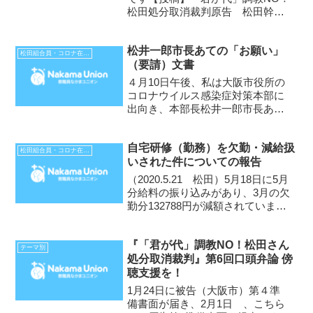
松田処分取消裁判原告 松田幹雄
2020年12月に提訴した「君が代」
調教NO！松田処分取消裁判の大阪
松井一郎市長あての「お願い」
地裁判決（横田判決
松田組合員・コロナ在宅勤務不払い裁判
（要請）文書
2022.11.28）は請求棄却でした。
私の「君が代...
４月10日午後、私は大阪市役所の
コロナウイルス感染症対策本部に
出向き、本部長松井一郎市長あて
の「お願い」（要請）文書を手渡
してきました。 内容は、大阪市
自宅研修（勤務）を欠勤・減給扱
教育委員会が欧州からの帰国者で
松田組合員・コロナ在宅勤務不払い裁判
いされた件についての報告
ある私の自宅勤務（または職務専
念義務免除〈職免〉、自宅での...
（2020.5.21 松田）5月18日に5月
分給料の振り込みがあり、3月の欠
勤分132788円が減額されていまし
た。問い合わせると欠勤日数が間
違って9日分と計算されていて、実
『「君が代」調教NO！松田さん
際は8日分なので減額は、118036
テーマ別
処分取消裁判』第6回口頭弁論 傍
円。差額は、６月分給料で補正
聴支援を！
さ...
1月24日に被告（大阪市）第４準
備書面が届き、2月1日 、こちら