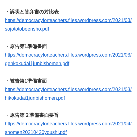
・
訴状と答弁書の対比表
https://democracyforteachers.files.wordpress.com/2021/03/
sojototobeensho.pdf
・
原告第1準備書面
https://democracyforteachers.files.wordpress.com/2021/03/
genkokudai1junbishomen.pdf
・
被告第1準備書面
https://democracyforteachers.files.wordpress.com/2021/03/
hikokudai1junbishomen.pdf
・
原告第２準備書面要旨
https://democracyforteachers.files.wordpress.com/2021/04/
shomen20210420youshi.pdf