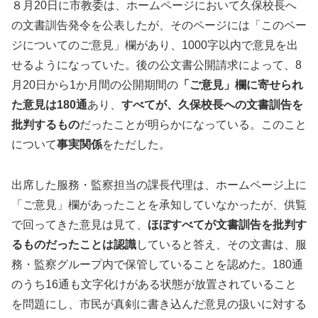
８月20日に市教委は、ホームページにおいて久保校長へ
の文書訓告発令を公表したが、そのページには「このペー
ジについてのご意見」欄があり、1000字以内で意見を出
せるようになっていた。後の公文書公開請求によって、8
月20日から1か月間の公開期間の
「ご意見」欄に寄せられ
た意見は180通
あり、
すべてが、久保校長への文書訓告を
批判するもの
だったことが明らかになっている。このこと
について
事実関係
をただした。
出席した服務・監察担当の課長代理は、ホームページ上に
「ご意見」欄があったことを承知していなかったが、供覧
で回ってきた意見は見て、
ほぼすべてが文書訓告を批判す
るものだったことは認識
していると答え、その文書は、服
務・監察グループ内で保管していることを認めた。180通
のうち16通も文字化けがある状態が放置されていること
を問題にし、市民が真剣に書き込んだ意見の扱いに対する