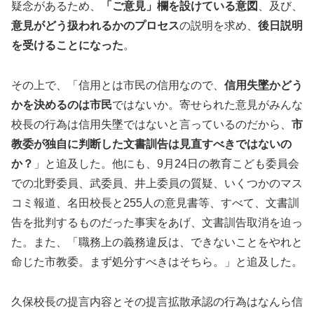
疑念があるため、
「ご意見」欄を設けている意図
、及び、
意見がどう扱われるかのプロセス
の説明を求め、
後日説明
を受けることになった
。
その上で、「信用とは市民の信用なので、
信用失墜かどう
かを決めるのは市民
ではないか。寄せられた意見がみんな
校長の行為は信用失墜ではないと言っているのだから、
市
教委が独自に判断した文書訓告は見直すべきではないの
か？
」と追及した。他にも、9月24日の教育こども委員会
での北野委員、武委員、井上委員の質疑、いくつかのマス
コミ報道、名田校長と255人の意見書等、すべて、文書訓
告を批判するものだった事実をあげ、文書訓告取消を迫っ
た。また、「職務上の義務違反は、できないことをやれと
命じた市教委。まず処分すべきはそちら。」と追及した。
久保校長の提言内容とその提言拡散承認の行為はなんら信