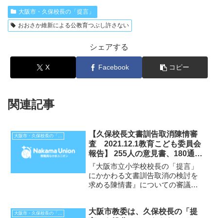
大阪市・久保校長の「提言」
おおさか維新による公教育つぶし許さない
シェアする
X
Facebook
コピー
関連記事
【久保校長文書訓告取消陳情審
大阪市・久保校長の「提言」
査 2021.12.1教育こども委員会
報告】 255人の意見書、180通の
意見…信用失墜行為はどちらなの
『大阪市立小学校校長の「提言」
か！総合教育会議での大森特別顧
にかかわる文書訓告取消の検討を
問の「提言」批判が問題に！
求める陳情書』についての審議
が、12月1日、大阪市会教育こど
も委員会で行われました。12月6
大阪市教委は、久保校長の「提
日、記録映像が大阪市ホームペー
大阪市・久保校長の「提言」