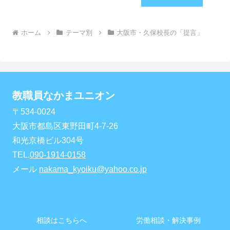
ホーム
テーマ別
大阪市・久保校長の「提言」
教職員なかまユニオン
〒534-0024
大阪市都島区東野田町4-7-26
和光京橋ビル304号
TEL.
090-1914-0158
メール
nakama_kyoiku@yahoo.co.jp
相談はこちらへ
労働相談・解決事例