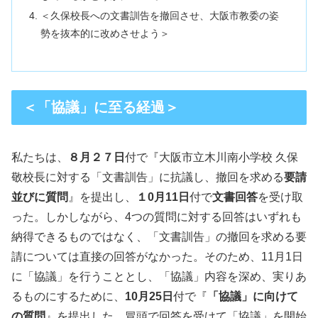
＜久保校長への文書訓告を撤回させ、大阪市教委の姿
勢を抜本的に改めさせよう＞
＜「協議」に至る経過＞
私たちは、
８月２７日
付で『大阪市立木川南小学校 久保
敬校長に対する「文書訓告」に抗議し、撤回を求める
要請
並びに質問
』を提出し、
１0月11日
付で
文書回答
を受け取
った。しかしながら、4つの質問に対する回答はいずれも
納得できるものではなく、「文書訓告」の撤回を求める要
請については直接の回答がなかった。そのため、11月1日
に「協議」を行うこととし、「協議」内容を深め、実りあ
るものにするために、
10月25日
付で『
「協議」に向けて
の質問
』を提出した。冒頭で回答を受けて「協議」を開始