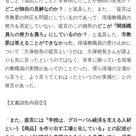
ること（混乱したこと）を表明したことが独自の意見か？
どこが独自の見解なのか？
」と追及した。また、「提言は
市教委の対応を問題にしているのであって、現場教職員の
努力を否定していない。提言のこの個所の
どこが『関係職
員らの努力を蔑ろ』にしているのか？
」と追及した。
市教
委は答えることができなかった
。現場教職員の受け止めに
ついて「久保校長の提言というのは、久保校長さんが誰よ
りも先に言ったというのではなく、非常に困っている現場
の教職員の実態があってのことだった。僕ら現場の立場か
ら言うと、よう言うてくれはったというのが実感だ」との
発言があった。
【文書訓告内容②】
「
また、提言には『学校は、グローバル経済を支える人材
という【商品】を作り出す工場と化している』との記述が