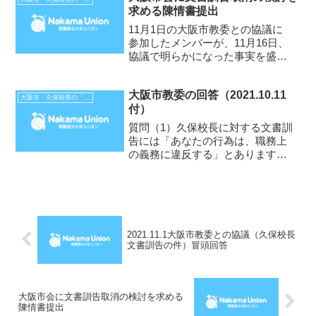
求める陳情書提出
保敬校長の提言・文書訓告と大森
不二雄大阪市特別顧問の不...
11月1日の大阪市教委との協議に
参加したメンバーが、11月16日、
協議で明らかになった事実を盛り
込んで、大阪市会に陳情書を提出
しました。陳情が審議される教育
大阪市教委の回答（2021.10.11
こども委員会は12月1日（水）で
大阪市・久保校長の「提言」
付）
す。教育こども委員会所属各派委
員には、久保校長に対す...
質問（1）久保校長に対する文書訓
告には「あなたの行為は、職務上
の義務に違反する」とあります
が、どういう国内法令に違反する
ことを指すのか、一切かかれてい
ません。「職務上の義務」とは何
を指すのか明らかにしてくださ
い。回答（1）教職員の非違行為
に...
2021.11.1大阪市教委との協議（久保校長
文書訓告の件）冒頭回答
大阪市会に文書訓告取消の検討を求める
陳情書提出