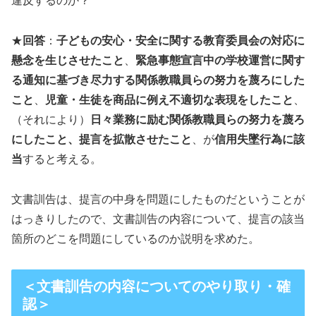
違反するのか？
★
回答
：
子どもの安心・安全に関する教育委員会の対応に
懸念を生じさせたこと
、
緊急事態宣言中の学校運営に関す
る通知に基づき尽力する関係教職員らの努力を蔑ろにした
こと
、
児童・生徒を商品に例え不適切な表現をしたこと
、
（それにより）
日々業務に励む関係教職員らの努力を蔑ろ
にしたこと、提言を拡散させたこと
、が
信用失墜行為に該
当
すると考える。
文書訓告は、提言の中身を問題にしたものだということが
はっきりしたので、文書訓告の内容について、提言の該当
箇所のどこを問題にしているのか説明を求めた。
＜文書訓告の内容についてのやり取り・確
認＞