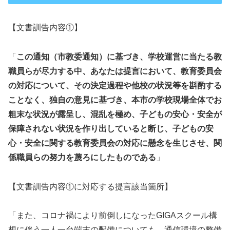
【文書訓告内容①】
「
この通知（市教委通知）に基づき、学校運営に当たる教
職員らが尽力する中、あなたは提言において、教育委員会
の対応について、その決定過程や他校の状況等を斟酌する
ことなく、独自の意見に基づき、本市の学校現場全体でお
粗末な状況が露呈し、混乱を極め、子どもの安心・安全が
保障されない状況を作り出していると断じ、子どもの安
心・安全に関する教育委員会の対応に懸念を生じさせ、関
係職員らの努力を蔑ろにしたものである
」
【文書訓告内容①に対応する提言該当箇所】
「また、コロナ禍により前倒しになったGIGAスクール構
想に伴う一人一台端末の配備についても、通信環境の整備