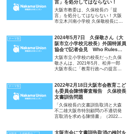
言」を処分してはならない！
ジに公開されました。結果2021年
12月1日教育こども委員...
大阪市教委は、久保校長の「提
言」を処分してはならない！大阪
市立木川南小学校 久保敬校長に対
する「文書訓告」に抗議し、撤回
を求める要請並びに質問2021年8
2024年5月7日 久保敬さん（大
月27日大阪市教育委員会 教育
テーマ別
阪市立小学校元校長）外国特派員
長 山本 晋次 様教職員なかま
協会で記者会見 Who Rules
ユニオン（０９０－１９１...
Public Schools? （公立学校を
大阪市立小学校の校長だった久保
支配しているのは誰ですか？）
敬さんは、2021年5月、松井一郎
大阪市長に「教育行政への提言
豊かな学校文化を取り戻し、学び
合う学校にするために」を送り、
2022年2月18日大阪市会教育こど
それを理由として、同年8月、「文
テーマ別
も委員会陳情審査報告 久保校長
書訓告」を受けましたが、国内支
文書訓告問題
援者・海外教育学者の声を...
「久保校長の文書訓告取消と大森
不二雄大阪市特別顧問の不適切発
言取消を求める陳情書」（2022年
2月7日）をめぐって 陳情審査か
ら半年以上が過ぎましたが、大阪
大阪市会に文書訓告取消の検討を
市の学校教育を考えるうえで、久
大阪市・久保校長の「提言」