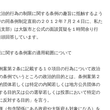
治的行為の制限に関する条例の趣旨に抵触するよう
での同条例制定直前の２０１２年７月２４日に、私た
員支部）は大阪市と公式の面談質疑を１時間余り行
口頭回答しています。
に関する条例案の適用範囲について
例案第２条に記載する１０項目の行為について政治
の条例でいうところの政治的目的とは、条例案第２
的団体若しくは特定の内閣若しくは地方公共団体の
する目的又は公の選挙若しくは投票において特定の
に反対する目的」を言う。
権（包含関係にある政府や大阪府も対象になる）を