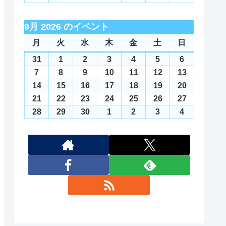
日
日
日
日
日
日
日
10
11
12
13
14
15
16
月
月
月
月
月
月
月
8
8
8
8
8
8
8
年
年
年
年
年
年
年
日
日
日
日
日
日
日
17
18
19
20
21
22
23
月
月
月
月
月
月
月
8
9
9
9
9
9
9
9月 2026 のイベント
日
日
日
日
日
日
日
24
25
26
27
28
29
30
月
月
月
月
月
月
月
月
月
火
火
水
水
木
木
金
金
土
土
日
日
日
日
日
日
日
日
日
31
1
2
3
4
5
6
曜
曜
曜
曜
曜
曜
曜
31
2026
1
2026
2
2026
3
2026
4
2026
5
2026
6
2026
日
日
日
日
日
日
日
日
日
日
日
日
日
日
年
年
年
年
年
年
年
7
2026
8
2026
9
2026
10
2026
11
2026
12
2026
13
2026
8
9
9
9
9
9
9
年
年
年
年
年
年
年
14
2026
15
2026
16
2026
17
2026
18
2026
19
2026
20
2026
月
月
月
月
月
月
月
9
9
9
9
9
9
9
年
年
年
年
年
年
年
21
2026
22
2026
23
2026
24
2026
25
2026
26
2026
27
2026
31
1
2
3
4
5
6
月
月
月
月
月
月
月
9
9
9
9
9
9
9
年
年
年
年
年
年
年
28
2026
29
2026
30
2026
1
2026
2
2026
3
2026
4
2026
日
日
日
日
日
日
日
7
8
9
10
11
12
13
月
月
月
月
月
月
月
9
9
9
9
9
9
9
年
年
年
年
年
年
年
日
日
日
日
日
日
日
14
15
16
17
18
19
20
月
月
月
月
月
月
月
9
9
9
10
10
10
10
日
日
日
日
日
日
日
21
22
23
24
25
26
27
月
月
月
月
月
月
月
日
日
日
日
日
日
日
28
29
30
1
2
3
4
日
日
日
日
日
日
日