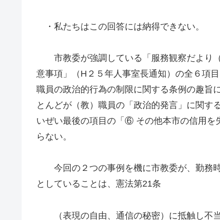
・私たちはこの回答には納得できない。
市教委が強調している「服務観察だより（第
意事項」（H２５年人事室長通知）の全６項
職員の政治的行為の制限に関する条例の趣旨
とんどが（教）職員の「政治的発言」に関す
いぜい最後の項目の「⑥ その他本市の信用を
らない。
今回の２つの事例を機に市教委が、勤務時間
としていることは、憲法第21条
（表現の自由、通信の秘密）に抵触し不