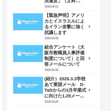
法違反」（文科
省）⁇ 6月１日 文
2026.06.01
科大臣に抗議・要請
【緊急声明】アメリ
書を送付
カとイスラエルによ
るイラン攻撃に強く
抗議します
2026.03.09
組合アンケート（大
阪市教職員人事評価
制度について）と回
答メールについて
2026.03.09
(紹介）2026.3.3学校
あて要請メール D-
TaDからの3月卒業式
に向けた1.29メール
への追加情報
2026.03.05