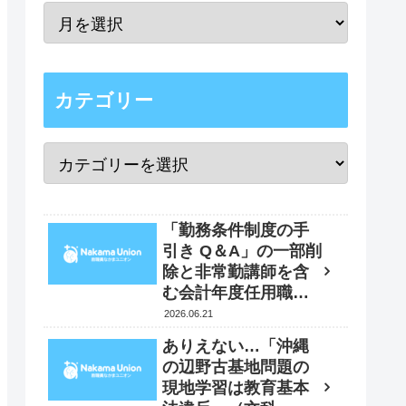
カテゴリー
「勤務条件制度の手
引き Q＆A」の一部削
除と非常勤講師を含
む会計年度任用職員
の賃金改定時の「４
2026.06.21
月遡及実施」要求
ありえない…「沖縄
書 2026年5月29日
の辺野古基地問題の
現地学習は教育基本