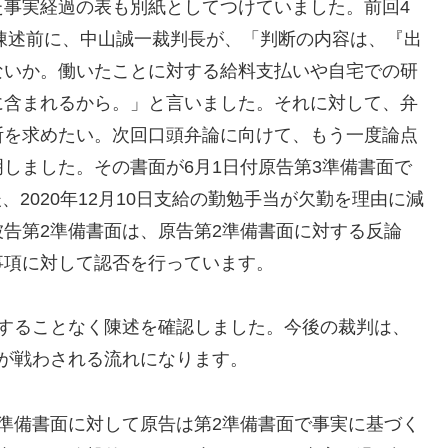
た事実経過の表も別紙としてつけていました。前回4
面陳述前に、中山誠一裁判長が、「判断の内容は、『出
ないか。働いたことに対する給料支払いや自宅での研
に含まれるから。」と言いました。それに対して、弁
断を求めたい。次回口頭弁論に向けて、もう一度論点
しました。その書面が6月1日付原告第3準備書面で
後、2020年12月10日支給の勤勉手当が欠勤を理由に減
告第2準備書面は、原告第2準備書面に対する反論
事項に対して認否を行っています。
トすることなく陳述を確認しました。今後の裁判は、
が戦わされる流れになります。
準備書面に対して原告は第2準備書面で事実に基づく