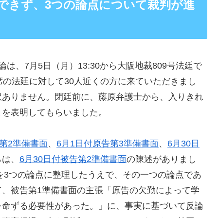
できず、3つの論点について裁判が進
、7月5日（月）13:30から大阪地裁809号法廷で
席の法廷に対して30人近くの方に来ていただきまし
訳ありません。閉廷前に、藤原弁護士から、入りきれ
とを表明してもらいました。
告第2準備書面
、
6月1日付原告第3準備書面
、
6月30日
らは、
6月30日付被告第2準備書面
の陳述がありまし
張を3つの論点に整理したうえで、その一つの論点であ
て、被告第1準備書面の主張「原告の欠勤によって学
を命ずる必要性があった。」に、事実に基づいて反論