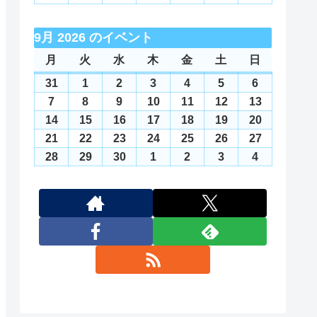
日
日
日
日
日
日
日
10
11
12
13
14
15
16
月
月
月
月
月
月
月
8
8
8
8
8
8
8
年
年
年
年
年
年
年
日
日
日
日
日
日
日
17
18
19
20
21
22
23
月
月
月
月
月
月
月
8
9
9
9
9
9
9
9月 2026 のイベント
日
日
日
日
日
日
日
24
25
26
27
28
29
30
月
月
月
月
月
月
月
月
月
火
火
水
水
木
木
金
金
土
土
日
日
日
日
日
日
日
日
日
31
1
2
3
4
5
6
曜
曜
曜
曜
曜
曜
曜
31
2026
1
2026
2
2026
3
2026
4
2026
5
2026
6
2026
日
日
日
日
日
日
日
日
日
日
日
日
日
日
年
年
年
年
年
年
年
7
2026
8
2026
9
2026
10
2026
11
2026
12
2026
13
2026
8
9
9
9
9
9
9
年
年
年
年
年
年
年
14
2026
15
2026
16
2026
17
2026
18
2026
19
2026
20
2026
月
月
月
月
月
月
月
9
9
9
9
9
9
9
年
年
年
年
年
年
年
21
2026
22
2026
23
2026
24
2026
25
2026
26
2026
27
2026
31
1
2
3
4
5
6
月
月
月
月
月
月
月
9
9
9
9
9
9
9
年
年
年
年
年
年
年
28
2026
29
2026
30
2026
1
2026
2
2026
3
2026
4
2026
日
日
日
日
日
日
日
7
8
9
10
11
12
13
月
月
月
月
月
月
月
9
9
9
9
9
9
9
年
年
年
年
年
年
年
日
日
日
日
日
日
日
14
15
16
17
18
19
20
月
月
月
月
月
月
月
9
9
9
10
10
10
10
日
日
日
日
日
日
日
21
22
23
24
25
26
27
月
月
月
月
月
月
月
日
日
日
日
日
日
日
28
29
30
1
2
3
4
日
日
日
日
日
日
日