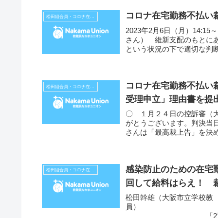
コロナ在宅勤務不払い
松田組合員・コロナ在宅勤務不払い裁判
2023年2月6日（月）14:
さん） 維新支配のもとに
という状況の下で適切な判断
コロナ在宅勤務不払い
松田組合員・コロナ在宅勤務不払い裁判
受理申立」理由書を提
〇 １月２４日の控訴審（
がとうございます。判決当
さんは「最高裁上告」を決
２日...
感染防止のための在宅
松田組合員・コロナ在宅勤務不払い裁判
回して給料はらえ！ 
松田幹雄（大阪市立学校教
「2週間の自宅等で