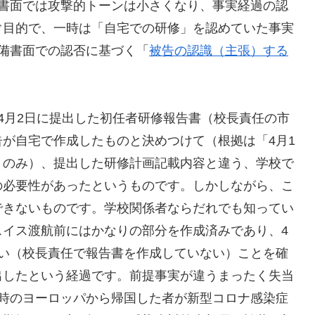
備書面では攻撃的トーンは小さくなり、事実経過の認
ぐ目的で、一時は「自宅での研修」を認めていた事実
備書面での認否に基づく「
被告の認識（主張）する
4月2日に提出した初任者研修報告書（校長責任の市
が自宅で作成したものと決めつけて（根拠は「4月1
」のみ）、提出した研修計画記載内容と違う、学校で
の必要性があったというものです。しかしながら、こ
できないものです。学校関係者ならだれでも知ってい
スイス渡航前にはかなりの部分を作成済みであり、4
ない（校長責任で報告書を作成していない）ことを確
出したという経過です。前提事実が違うまったく失当
当時のヨーロッパから帰国した者が新型コロナ感染症