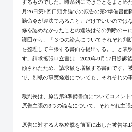
するものでした。時系列にできごとをまとめ
月26日第5回口頭弁論での原告の第2準備書
勤命令が違法であること』だけでいいのでは
修を認めなかったことの違法はその判断の中
護団から、「３つの論点についてそれぞれ判
を整理して主張する書面を提出する。」と表明
す。請求拡張申立書は、2020年9月17日提訴
額されたため、請求額を増額する書面です。被
で、別紙の事実経過についても、それぞれの
裁判長は、原告第3準備書面についてコメン
原告主張の3つの論点について、それぞれ主張
原告に対する人格攻撃を前面に出した被告第1