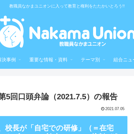
教職員なかまユニオンに入って教育と権利をたたかいとろう!!
解決事例
重要な情報・資料
テーマ別
組合ニュ
回口頭弁論（2021.7.5）の報告
2021.07.05
、校長が「自宅での研修」（＝在宅