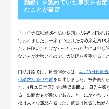
勤務）を認めていた事実を否定
むことが確定
「コロナ在宅勤務不払い裁判」の第5回口頭弁論は
行われました。一席ずつ空けた傍聴席定員18
た。傍聴いただけなかったかった方には申し
ない人が大勢いるので、大法廷を希望するこ
口頭弁論では、原告側からは、
4月20日付原
付請求拡張申立書
を陳述しました。被告側か
た。4月20日付原告第2準備書面は、原告主
る「出勤命令が違法であること」にかかわっ
校は大きな迷惑を被った。被告は原告に出勤