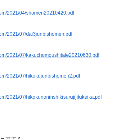
s.com/2021/04/shomen20210420.pdf
.com/2021/07/dai3junbishomen.pdf
s.com/2021/07/kakuchomoushitate20210630.pdf
.com/2021/07/hikokujunbishomen2.pdf
om/2021/07/hikokunoninshikisurujijitukeika.pdf
ェアする