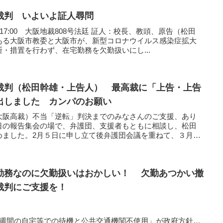
裁判 いよいよ証人尋問
15～17:00 大阪地裁808号法廷 証人：校長、教頭、原告（松田
ある大阪市教委と大阪市が、新型コロナウイルス感染症拡大
・措置を行わず、在宅勤務を欠勤扱いにし...
裁判（松田幹雄・上告人） 最高裁に「上告・上告
出しました カンパのお願い
大阪高裁）不当「逆転」判決までのみなさんのご支援、あり
日の報告集会の場で、弁護団、支援者もともに相談し、松田
めました。2月５日に申し立て後弁護団会議を重ねて、３月２
勤務なのに欠勤扱いはおかしい！ 欠勤あつかい撤
裁判にご支援を！
員）
の待機と公共交通機関不使用」が政府方針な