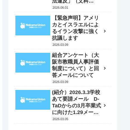
法違反」（文科
省）⁇ 6月１日 文
2026.06.01
科大臣に抗議・要請
【緊急声明】アメリ
書を送付
カとイスラエルによ
るイラン攻撃に強く
抗議します
2026.03.09
組合アンケート（大
阪市教職員人事評価
制度について）と回
答メールについて
2026.03.09
(紹介）2026.3.3学校
あて要請メール D-
TaDからの3月卒業式
に向けた1.29メール
への追加情報
2026.03.05