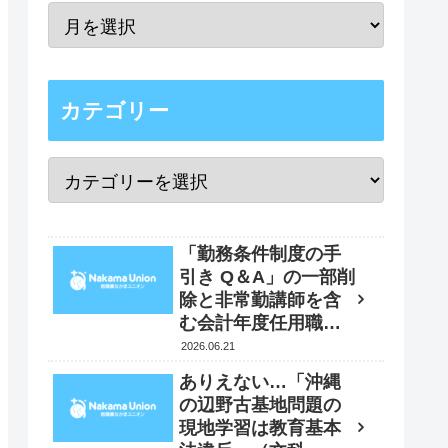
カテゴリー
「勤務条件制度の手
引き Q＆A」の一部削
除と非常勤講師を含
む会計年度任用職員
の賃金改定時の「４
2026.06.21
月遡及実施」要求
ありえない…「沖縄
書 2026年5月29日
の辺野古基地問題の
現地学習は教育基本