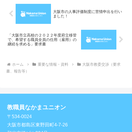
いて、以下３点を至急に要請しま
す。１、４月２２日付の教...
大阪市の人事評価制度に苦情申出を行い
ました！
「大阪市立高校の２０２２年度府立移管
で、希望する職員全員の任用（雇用）の
継続を求める」要求書
ホーム
重要な情報・資料
大阪市教委交渉（要求
書、報告等）
教職員なかまユニオン
〒534-0024
大阪市都島区東野田町4-7-26