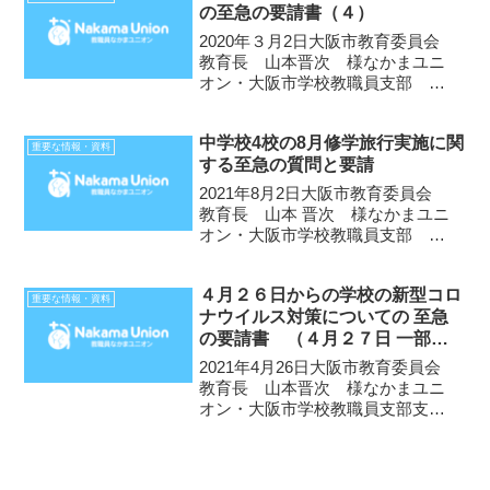
の至急の要請書（４）
11日（金曜日） 午前11時から
2 場所大阪市役...
2020年３月2日大阪市教育委員会
教育長 山本晋次 様なかまユニ
オン・大阪市学校教職員支部 前
略。教職員の勤務労働条件と、児
童・生徒の感染防止に係って、以
中学校4校の8月修学旅行実施に関
下を至急に要請します。 市教委
重要な情報・資料
する至急の質問と要請
は2月27日付で、「卒業式・保育
修了式における国旗掲揚・...
2021年8月2日大阪市教育委員会
教育長 山本 晋次 様なかまユニ
オン・大阪市学校教職員支部 支
部長 笠松 正俊前略。松井大阪市
長は7月30日の記者会見で、教育
４月２６日からの学校の新型コロ
委員会とも相談しているとして、
重要な情報・資料
ナウイルス対策についての 至急
「8月に修学旅行を予定している中
の要請書 （４月２７日 一部修
学校4校は、出発...
正版）
2021年4月26日大阪市教育委員会
教育長 山本晋次 様なかまユニ
オン・大阪市学校教職員支部支部
長 笠松正俊 前略。子どもたち
の教育の保障と、教職員の勤務労
働条件のために、コロナ対策につ