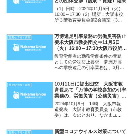
との団体交渉（説明・質疑）結果
（1）日時：2024年11月5日（火）
16:00～17:30（2）場所：大阪市役
所３階教育委員会第2会議室（3）
出席者：大阪市教育委員会⇒指導
部初等・中学校教育担当総括指導
万博遠足引率業務の労働災害防止
主事他3名 組合⇒支
重要な情報・資料
要求大阪市教委団交⇒11月5日
部長他4名（4）要求内容【要求項
（火）16:00～17:30大阪市役所3
目】...
階教育委員会第２会議室です
教育労働者の勤務労働条件の問題
としての労災防止要求 夢洲万博
への学校遠足の引率業務は、3月の
メタンガス事故につながった有毒
ガスの噴出継続、PCB有毒廃棄物
10月11日に提出団交 大阪市教
の埋め立て、今年以上が想定され
重要な情報・資料
育長あて「万博の学校参加の引率
る熱暑、地震・ゲリラ雷雨時の避
業務の、労働災害（公務災害）の
難経路等、危険な環境要因が...
防止に関する 要求書」
2024年10月9日 14時 大阪市報
道発表 大阪市教育委員会（市教
委）は、次のとおり、なかまユニ
オン大阪市学校教職員支部と、教
職員の勤務労働条件について交渉
新型コロナウイルス対策について
を行います。1 日時令和6年10月
重要な情報・資料