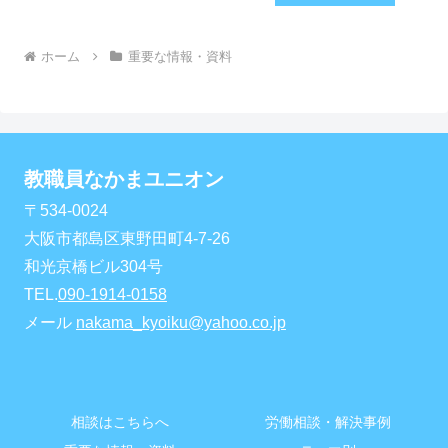
ホーム
重要な情報・資料
教職員なかまユニオン
〒534-0024
大阪市都島区東野田町4-7-26
和光京橋ビル304号
TEL.
090-1914-0158
メール
nakama_kyoiku@yahoo.co.jp
相談はこちらへ
労働相談・解決事例