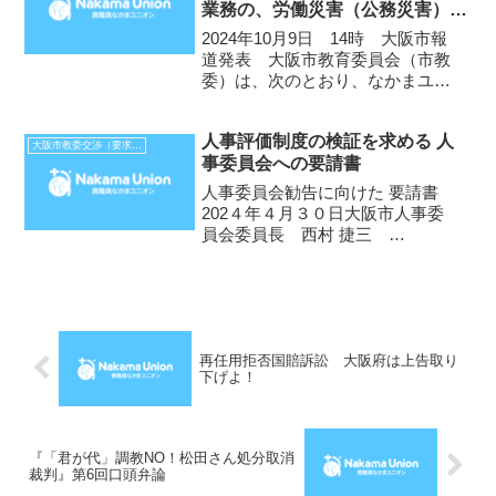
業務の、労働災害（公務災害）の
2015年１月21日
教育委員長 陰山 英男
防止に関する 要求書」
2024年10月9日 14時 大阪市報
様 ...
道発表 大阪市教育委員会（市教
委）は、次のとおり、なかまユニ
オン大阪市学校教職員支部と、教
職員の勤務労働条件について交渉
人事評価制度の検証を求める 人
を行います。1 日時令和6年10月
大阪市教委交渉（要求書、報告等）
事委員会への要請書
11日（金曜日） 午前11時から
2 場所大阪市役...
人事委員会勧告に向けた 要請書
202４年４月３０日大阪市人事委
員会委員長 西村 捷三
様
なかまユニ
オン・大阪市学校教職員支
部
...
再任用拒否国賠訴訟 大阪府は上告取り
下げよ！
『「君が代」調教NO！松田さん処分取消
裁判』第6回口頭弁論