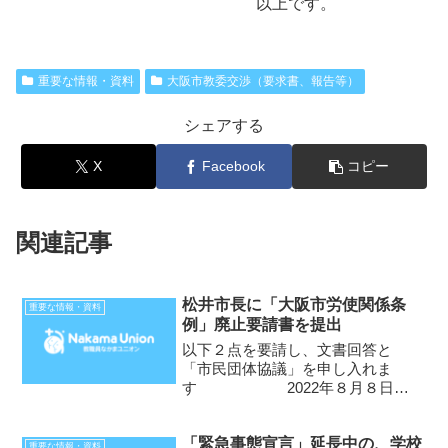
以上です。
重要な情報・資料
大阪市教委交渉（要求書、報告等）
シェアする
X
Facebook
コピー
関連記事
松井市長に「大阪市労使関係条
重要な情報・資料
例」廃止要請書を提出
以下２点を要請し、文書回答と
「市民団体協議」を申し入れま
す 2022年８月８日お
おさかユニオンネットワーク 代
表 西山 直洋 教職員なかまユ
「緊急事態宣言」延長中の、学校
ニオン 代表 山田 光
重要な情報・資料