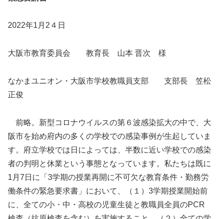
2022年1月2４日
大阪市教育委員会 教育長 山本 晋次 様
なかまユニオン・大阪市学校教職員支部 支部長 笠松
正俊
前略。新型コロナウイルスの第６波感染拡大の中で、大
阪市を始め府内の多くの学校での感染事例が生起していま
す。府立学校では日によっては、半数に近い学校での感染
者の判明と休業という事態となっています。私たちは既に
1月7日に「3学期の授業再開に不可欠な教育条件・勤務労
働条件の緊急要求書」において、（１）3学期授業開始前
に、全ての小・中・高校の児童生徒と教職員全員のPCR
検査（抗原検査を含む）を実施すること、（２）全ての学