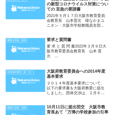
の新型コロナウイルス対策につい
一
ての 至急の要請書
要 請
書 ...
2021年５月１７日大阪市教育委員
会教育長 山本晋次 様なかまユ
ニオン・大阪市学校教職員支部支
部長 笠松正俊 前略。・私たち
は４月２６日に「至急の要請書」
要求と質問書
を提出し、全員一律のICT家庭学
重要な情報・資料
習（オンライン授業）を直ちに中
要 求 と 質 問 書2022年３月９日大
止してください。オンライ...
阪市教育委員会教育長 山本 晋
次
様
なかまユニオン・大阪市学
校教職員支
大阪府教育委員会への2014年度
年間基本要求（府・市）
部
基本要求
支
２０１４年度基本要求について、
部長 笠松 正俊前略◎◎◎◎主務
以下の要求書を大阪府教委に提出
教...
しました。団体交渉は、２月６日
（金）で
す。・・・・・・・・・・大阪府
10月11日に提出団交 大阪市教
教育委員
重要な情報・資料
育長あて「万博の学校参加の引率
会