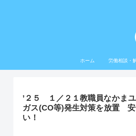
ホーム
労働相談・
’２５ １／２１教職員なかま
ガス(CO等)発生対策を放置 
い！