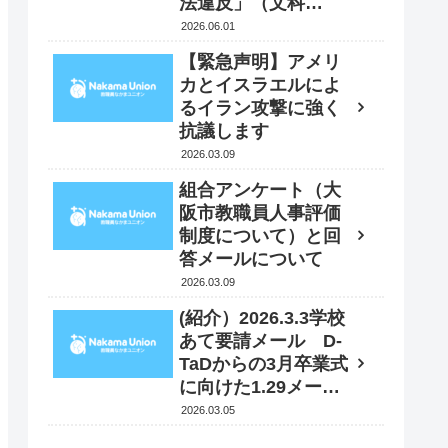
法違反」（文科
省）⁇ 6月１日 文
2026.06.01
科大臣に抗議・要請
【緊急声明】アメリ
書を送付
カとイスラエルによ
るイラン攻撃に強く
抗議します
2026.03.09
組合アンケート（大
阪市教職員人事評価
制度について）と回
答メールについて
2026.03.09
(紹介）2026.3.3学校
あて要請メール D-
TaDからの3月卒業式
に向けた1.29メール
への追加情報
2026.03.05