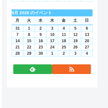
日
日
日
日
日
日
日
10
11
12
13
14
15
16
月
月
月
月
月
月
月
8
8
8
8
8
8
8
年
年
年
年
年
年
年
日
日
日
日
日
日
日
17
18
19
20
21
22
23
月
月
月
月
月
月
月
8
9
9
9
9
9
9
9月 2026 のイベント
日
日
日
日
日
日
日
24
25
26
27
28
29
30
月
月
月
月
月
月
月
月
月
火
火
水
水
木
木
金
金
土
土
日
日
日
日
日
日
日
日
日
31
1
2
3
4
5
6
曜
曜
曜
曜
曜
曜
曜
31
2026
1
2026
2
2026
3
2026
4
2026
5
2026
6
2026
日
日
日
日
日
日
日
日
日
日
日
日
日
日
年
年
年
年
年
年
年
7
2026
8
2026
9
2026
10
2026
11
2026
12
2026
13
2026
8
9
9
9
9
9
9
年
年
年
年
年
年
年
14
2026
15
2026
16
2026
17
2026
18
2026
19
2026
20
2026
月
月
月
月
月
月
月
9
9
9
9
9
9
9
年
年
年
年
年
年
年
21
2026
22
2026
23
2026
24
2026
25
2026
26
2026
27
2026
31
1
2
3
4
5
6
月
月
月
月
月
月
月
9
9
9
9
9
9
9
年
年
年
年
年
年
年
28
2026
29
2026
30
2026
1
2026
2
2026
3
2026
4
2026
日
日
日
日
日
日
日
7
8
9
10
11
12
13
月
月
月
月
月
月
月
9
9
9
9
9
9
9
年
年
年
年
年
年
年
日
日
日
日
日
日
日
14
15
16
17
18
19
20
月
月
月
月
月
月
月
9
9
9
10
10
10
10
日
日
日
日
日
日
日
21
22
23
24
25
26
27
月
月
月
月
月
月
月
日
日
日
日
日
日
日
28
29
30
1
2
3
4
日
日
日
日
日
日
日