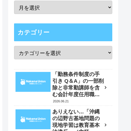
カテゴリー
「勤務条件制度の手
引き Q＆A」の一部削
除と非常勤講師を含
む会計年度任用職員
の賃金改定時の「４
2026.06.21
月遡及実施」要求
ありえない…「沖縄
書 2026年5月29日
の辺野古基地問題の
現地学習は教育基本