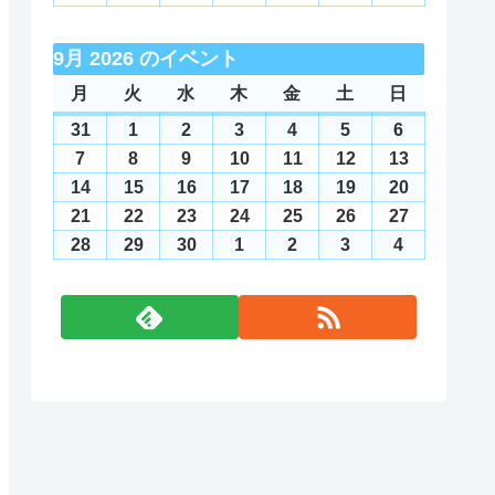
日
日
日
日
日
日
日
10
11
12
13
14
15
16
月
月
月
月
月
月
月
8
8
8
8
8
8
8
年
年
年
年
年
年
年
日
日
日
日
日
日
日
17
18
19
20
21
22
23
月
月
月
月
月
月
月
8
9
9
9
9
9
9
9月 2026 のイベント
日
日
日
日
日
日
日
24
25
26
27
28
29
30
月
月
月
月
月
月
月
月
月
火
火
水
水
木
木
金
金
土
土
日
日
日
日
日
日
日
日
日
31
1
2
3
4
5
6
曜
曜
曜
曜
曜
曜
曜
31
2026
1
2026
2
2026
3
2026
4
2026
5
2026
6
2026
日
日
日
日
日
日
日
日
日
日
日
日
日
日
年
年
年
年
年
年
年
7
2026
8
2026
9
2026
10
2026
11
2026
12
2026
13
2026
8
9
9
9
9
9
9
年
年
年
年
年
年
年
14
2026
15
2026
16
2026
17
2026
18
2026
19
2026
20
2026
月
月
月
月
月
月
月
9
9
9
9
9
9
9
年
年
年
年
年
年
年
21
2026
22
2026
23
2026
24
2026
25
2026
26
2026
27
2026
31
1
2
3
4
5
6
月
月
月
月
月
月
月
9
9
9
9
9
9
9
年
年
年
年
年
年
年
28
2026
29
2026
30
2026
1
2026
2
2026
3
2026
4
2026
日
日
日
日
日
日
日
7
8
9
10
11
12
13
月
月
月
月
月
月
月
9
9
9
9
9
9
9
年
年
年
年
年
年
年
日
日
日
日
日
日
日
14
15
16
17
18
19
20
月
月
月
月
月
月
月
9
9
9
10
10
10
10
日
日
日
日
日
日
日
21
22
23
24
25
26
27
月
月
月
月
月
月
月
日
日
日
日
日
日
日
28
29
30
1
2
3
4
日
日
日
日
日
日
日