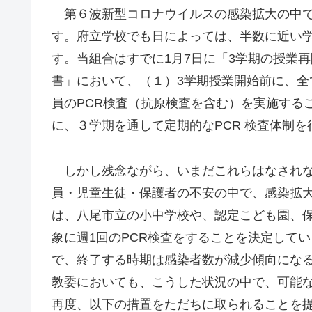
第６波新型コロナウイルスの感染拡大の中で
す。府立学校でも日によっては、半数に近い
す。当組合はすでに1月7日に「3学期の授業
書」において、（１）3学期授業開始前に、
員のPCR検査（抗原検査を含む）を実施する
に、３学期を通して定期的なPCR 検査体制
しかし残念ながら、いまだこれらはなされな
員・児童生徒・保護者の不安の中で、感染拡
は、八尾市立の小中学校や、認定こども園、保
象に週1回のPCR検査をすることを決定してい
で、終了する時期は感染者数が減少傾向にな
教委においても、こうした状況の中で、可能
再度、以下の措置をただちに取られることを