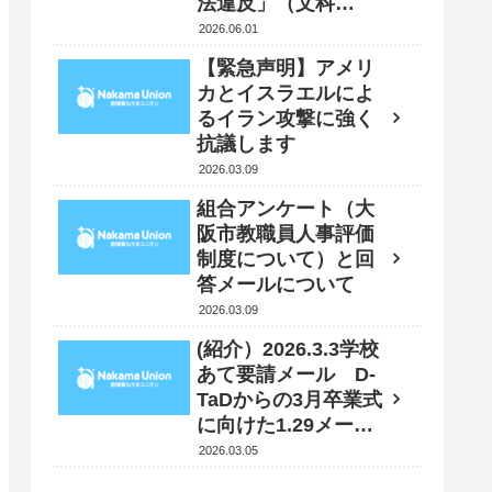
法違反」（文科
省）⁇ 6月１日 文
2026.06.01
科大臣に抗議・要請
【緊急声明】アメリ
書を送付
カとイスラエルによ
るイラン攻撃に強く
抗議します
2026.03.09
組合アンケート（大
阪市教職員人事評価
制度について）と回
答メールについて
2026.03.09
(紹介）2026.3.3学校
あて要請メール D-
TaDからの3月卒業式
に向けた1.29メール
への追加情報
2026.03.05