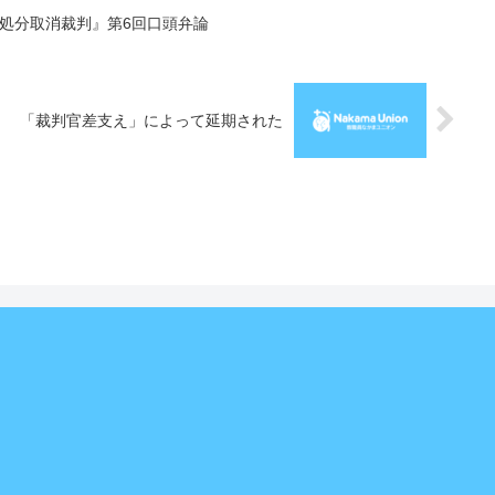
処分取消裁判』第6回口頭弁論
「裁判官差支え」によって延期された