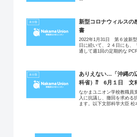
２年８月８...
新型コロナウィルスの
未分類
書
2022年1月31日 第６波
日に続いて、２４日にも、
通して週1回の定期的な PC
ありえない…「沖縄の
未分類
科省）⁇ 6月１日 
なかまユニオン学校教職員
入に抗議し、撤回を求める
ます。以下文部科学大臣 
修）...