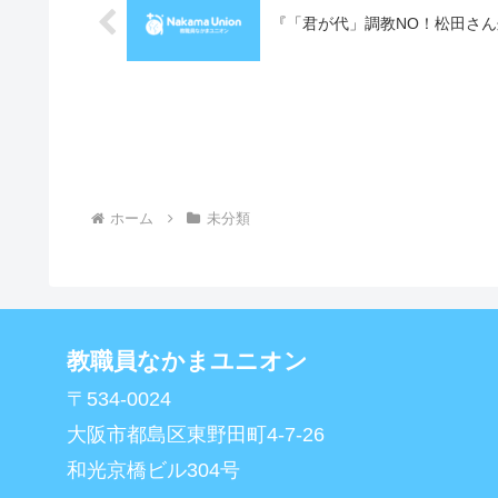
『「君が代」調教NO！松田さん
ホーム
未分類
教職員なかまユニオン
〒534-0024
大阪市都島区東野田町4-7-26
和光京橋ビル304号