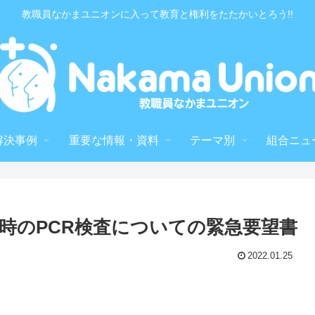
教職員なかまユニオンに入って教育と権利をたたかいとろう!!
解決事例
重要な情報・資料
テーマ別
組合ニュ
時のPCR検査についての緊急要望書
2022.01.25