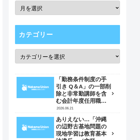
カテゴリー
「勤務条件制度の手
引き Q＆A」の一部削
除と非常勤講師を含
む会計年度任用職員
の賃金改定時の「４
2026.06.21
月遡及実施」要求
ありえない…「沖縄
書 2026年5月29日
の辺野古基地問題の
現地学習は教育基本