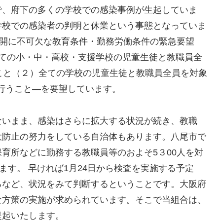
、府下の多くの学校での感染事例が生起していま
学校での感染者の判明と休業という事態となっていま
再開に不可欠な教育条件・勤務労働条件の緊急要望
全ての小・中・高校・支援学校の児童生徒と教職員全
こと（２）全ての学校の児童生徒と教職員全員を対象
を行うこと―を要望しています。
いまま、感染はさらに拡大する状況が続き、教職
大防止の努力をしている自治体もあります。八尾市で
育所などに勤務する教職員等のおよそ5３00人を対
ます。 早ければ1月24日から検査を実施する予定
るなど、状況をみて判断するということです。大阪府
な方策の実施が求められています。そこで当組合は、
提起いたします。