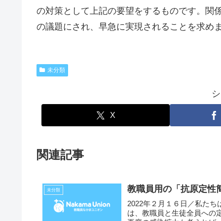
の対策として上記の要望をするものです。関
の議題にされ、早急に実現されることを求め
未分類
シ
X
関連記事
教職員用の「抗原定性
未分類
2022年２月１６日／私た
は、教職員と生徒全員への