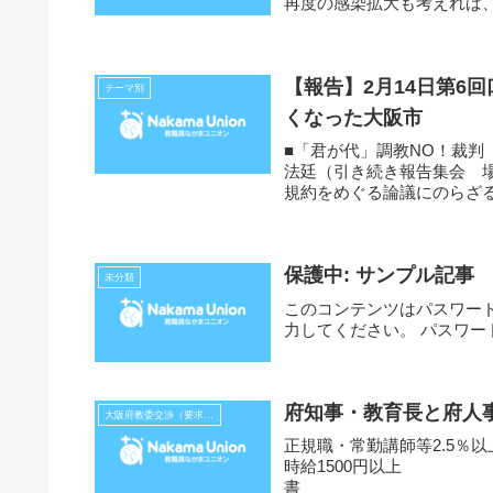
再度の感染拡大も考えれば
健...
【報告】2月14日第6回口頭弁論 自由権規約をめぐる
テーマ別
くなった大阪市
■「君が代」調教NO！裁判 
法廷（引き続き報告集会 場
規約をめぐる論議にのらざる
保護中: サンプル記事
未分類
このコンテンツはパスワー
力してください。 パスワード
府知事・教育長と府人
大阪府教委交渉（要求書、報告等）
正規職・常勤講師等2.5％
時給150
書