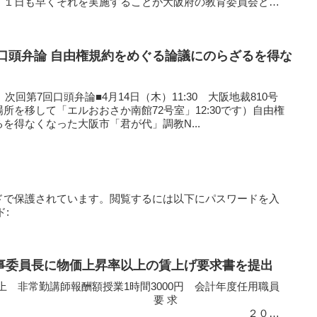
、１日も早くそれを実施することが大阪府の教育委員会と保
論議にのらざるを得な
次回第7回口頭弁論■4月14日（木）11:30 大阪地裁810号
所を移して「エルおおさか南館72号室」12:30です）自由権
を得なくなった大阪市「君が代」調教N...
ドで保護されています。閲覧するには以下にパスワードを入
:
事委員長に物価上昇率以上の賃上げ要求書を提出
以上 非常勤講師報酬額授業1時間3000円 会計年度任用職員
0円以上 要 求
 ２０２