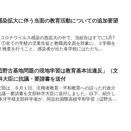
感染拡大に伴う当面の教育活動についての追加要望
新型コロナウイルス感染の急拡大の中で、当組合はすでに1月7
「①全ての学校の児童生徒と教職員全員を対象に、３学期を
R 検査を行うこと。感染者が出た各学校にはただち...
辺野古基地問題の現地学習は教育基本法違反」（文
文科大臣に抗議・要請書を送付
支部は、６月１日、主権者教育・平和教育への誤った行政介
抗議・要請書を文部科学大臣に送付しました。以下、紹介し
松本洋平様文部科学省が、同志社国際高校平和学習（辺野古研