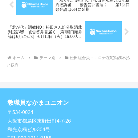
「君が代」調教NO！松田さん処分取消裁
判控訴審 被告答弁書届く 第1回口
頭弁論は6月に延期
「君が代」調教NO！松田さん処分取消裁
判控訴審 被告答弁書届く 第1回口頭弁
論は6月に延期⇒6月13日（火）16:00大阪
高裁84号法廷に決定（D-TaCブログよ
り）
ホーム
テーマ別
松田組合員・コロナ在宅勤務不払
い裁判
教職員なかまユニオン
〒534-0024
大阪市都島区東野田町4-7-26
和光京橋ビル304号