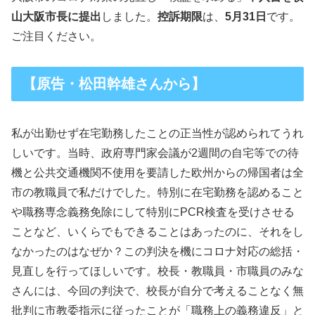
山大阪市長に提出
しました。
控訴期限
は、
5月31日
です。
ご注目ください。
【原告・松田幹雄さんから】
私が出勤せず在宅勤務したことの正当性が認められてうれ
しいです。当時、政府専門家会議が2週間の自宅等での待
機と公共交通機関不使用を要請した欧州からの帰国者は全
市の教職員で私だけでした。特別に在宅勤務を認めること
や職務専念義務免除にして特別にPCR検査を受けさせる
ことなど、いくらでもできることはあったのに、それをし
なかったのはなぜか？この判決を機にコロナ対応の総括・
見直しを行ってほしいです。校長・教職員・市職員のみな
さんには、今回の判決で、校長が自分で考えることなく無
批判に市教委指示に従ったことが「職務上の義務違反」と