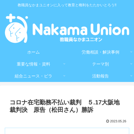
教職員なかまユニオンに入って教育と権利をたたかいとろう!!
ホーム
労働相談・解決事例
重要な情報・資料
テーマ別
組合ニュース・ビラ
活動報告
コロナ在宅勤務不払い裁判 ５.17大阪地
裁判決 原告（松田さん）勝訴
2023.05.26