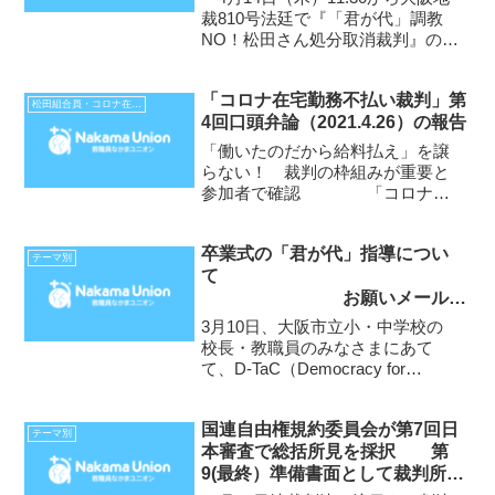
裁810号法廷で『「君が代」調教
NO！松田さん処分取消裁判』の第
7回口頭弁論が行われました。
「コロナ在宅勤務不払い裁判」第
松田組合員・コロナ在宅勤務不払い裁判
4回口頭弁論（2021.4.26）の報告
「働いたのだから給料払え」を譲
らない！ 裁判の枠組みが重要と
参加者で確認 「コロナ在
宅勤務不払い裁判」の第4回口頭弁
論は、4月26日（月）11:30から大
卒業式の「君が代」指導につい
阪地裁202号大法廷でありまし
テーマ別
て
た。４月23日（金）夜の緊急事態
お願いメールの
宣言以降初めての法...
紹介
3月10日、大阪市立小・中学校の
校長・教職員のみなさまにあて
て、D-TaC（Democracy for
Teachers and Children～「君が
代」処分撤回！松田さんとともに
国連自由権規約委員会が第7回日
～）からお願いメールが送信され
テーマ別
本審査で総括所見を採択 第
ました。転載して紹介します...
9(最終）準備書面として裁判所に