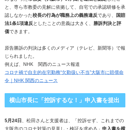
と、専ら市教委の見解に依拠して、自宅での承認研修を承
認しなかった
校長の行為が職務上の義務違反
であり、
国賠
法1条1項違反
としたことの意義は大きく、
勝訴判決と評
価
できます。
原告勝訴の判決は多くのメディア（テレビ、新聞等）で報
じられました。
例えば、NHK 関西のニュース報道
コロナ禍で自主的在宅勤務“欠勤扱い不当”大阪市に賠償命
令｜NHK 関西のニュース
横山市長に「控訴するな！」申入書を提出
5月24日
、松田さんと支援者は、「控訴せず、これまでの
大阪市のコロナ対策の見直し・検証を求める」
申入書を横