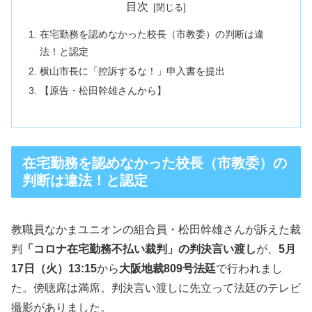
目次
在宅勤務を認めなかった校長（市教委）の判断は違
法！と認定
横山市長に「控訴するな！」申入書を提出
【原告・松田幹雄さんから】
在宅勤務を認めなかった校長（市教委）の
判断は違法！と認定
教職員なかまユニオンの組合員・松田幹雄さんが訴えた裁
判
「コロナ在宅勤務不払い裁判」の判決言い渡し
が、
5月
17日（火）13:15
から
大阪地裁809号法廷
で行われまし
た。傍聴席は満席。判決言い渡しに先立って法廷のテレビ
撮影がありました。