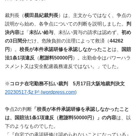
裁判長（
横田昌紀裁判長
）は、主文からではなく、争点の
説明から始め、各争点についての判断を説明しました。
判
決内容
は「
未払い給与
、未払い賞与の請求は認めず、
初め
の3日間分
だけ、危険負担の法理によって救済（
44262
円
）。
校長が本件承認研修を承認しなかったこと
は、
国賠
法1条1項違反
（
慰謝料50000円
）。出勤命令はパワーハラ
スメント又は安全配慮義務違反ではない。」でした。
※
コロナ在宅勤務不払い裁判 5月17日大阪地裁判決文
20230517-$z Þ¹ (wordpress.com)
争点2の判断
「校長が本件承認研修を承認しなかったこと
は、国賠法1条1項違反（慰謝料50000円）」の内容
は、以
下のようなものでした。
「『自宅での承認研修は認められないことになっている』