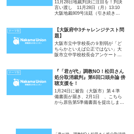
情報提供しました
11月28日地裁判決に注目を！判決
言い渡し 11月28日（月）13:10
大阪地裁809号法廷（引き続き報
告集会 弁護士会館920号室）
10月28日に裁判所に提出した原告
【大阪府中3チャレンジテスト問
第8準備書面で、原告に対する戒告
テーマ別
題】
処分が国際人権自由権規約に違反
するこ...
大阪市立中学校長の９割弱が「ど
ちらかといえば公正ではない」大
阪市立中学校校長会アンケートよ
り全文は下記をダウンロード校長
会アンケート20181.pdf
『「君が代」調教NO！松田さん
テーマ別
処分取消裁判』第6回口頭弁論 傍
聴支援を！
1月24日に被告（大阪市）第４準
備書面が届き、2月1日 、こちら
から原告第5準備書面を提出しまし
た。第6回口頭弁論は「君が代」調
教NO！処分取消裁判にとって大き
な節目になる期日だと感じていま
す。裁判傍聴と報告集会への参
加、よろしくお願いします。