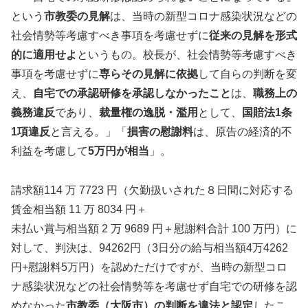
という
市教委の見解
は、当時の新型コロナ感染状況などの
社会情勢等考慮すべき事項を考慮せずに
従来の見解を形式
的に適用せよ
というもの。校長が、社会情勢等考慮すべき
事項を考慮せずに
専らその見解に依拠
して自らの判断を変
え、
自宅での承認研修を承認しなかったこと
は、
職務上の
義務違反
であり、
裁量権の逸脱・濫用
として、
国賠法1条
1項違反
と言える。」「
損害の慰謝料
は、原告の経済的不
利益を考慮して
5万円が相当
」。
請求額114 万 7723 円（欠勤扱いされた８日間に対応する
賃金相当額 11 万 8034 円＋
未払い賞与相当額 2 万 9689 円＋慰謝料合計 100 万円）に
対して、判決は、94262円（3日分の給与相当額4万4262
円+慰謝料5万円）を認めただけですが、当時の新型コロ
ナ感染状況などの社会情勢等を考慮せず自宅での研修を認
めなかった
市教委（大阪市）の判断を違法と認定
したこ